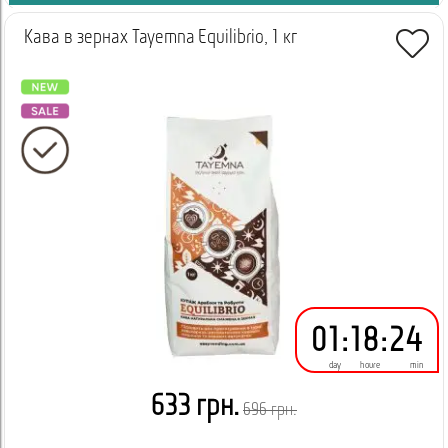
Кава в зернах Tayemna Equilibrio, 1 кг
01
:
18
:
24
day
houre
min
633 грн.
696 грн.