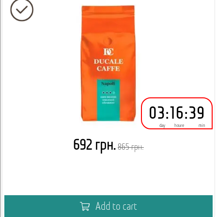
03
:
16
:
39
day
houre
min
692 грн.
865 грн.
Add to cart