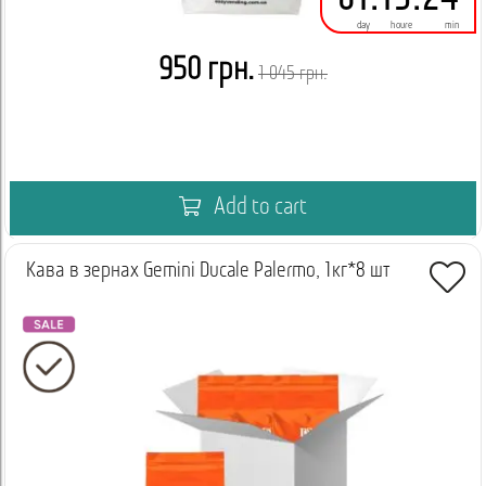
01
:
15
:
24
day
houre
min
950 грн.
1 045 грн.
Add to cart
Кава в зернах Gemini Ducale Palermo, 1кг*8 шт