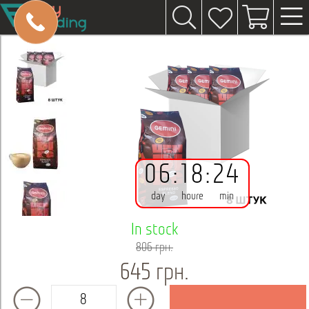
06
:
18
:
24
day
houre
min
In stock
806 грн.
645 грн.