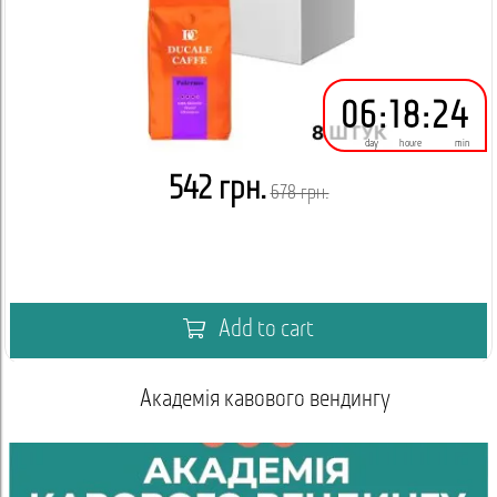
06
:
18
:
24
day
houre
min
542 грн.
678 грн.
Add to cart
Академія кавового вендингу