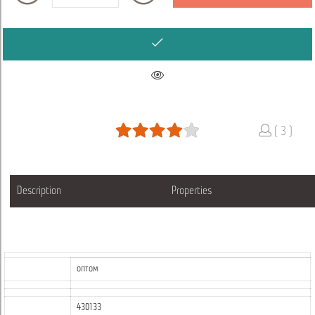
( 3 )
Description
Properties
оптом
430133