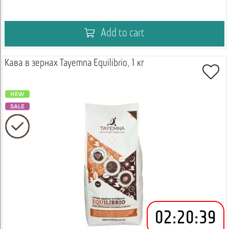
Add to cart
Кава в зернах Tayemna Equilibrio, 1 кг
02
:
20
:
39