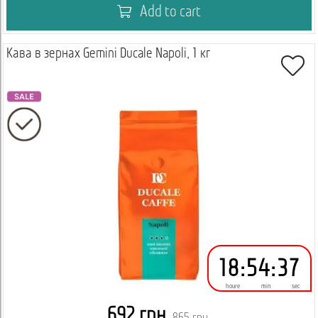
Add to cart
Кава в зернах Gemini Ducale Napoli, 1 кг
18
:
54
:
36
houre
min
sec
692 грн.