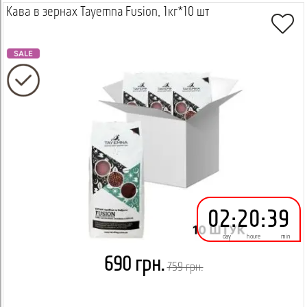
Кава в зернах Tayemna Fusion, 1кг*10 шт
02
:
20
:
39
day
houre
min
690 грн.
759 грн.