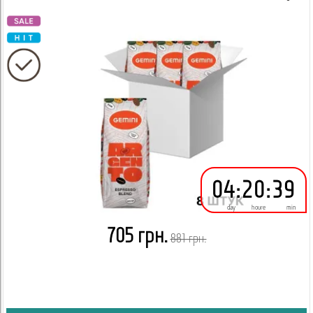
04
:
20
:
39
day
houre
min
705 грн.
881 грн.