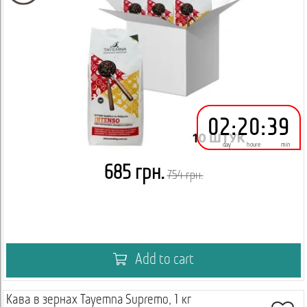
02
:
20
:
39
day
houre
min
685 грн.
754 грн.
Add to cart
Кава в зернах Tayemna Supremo, 1 кг