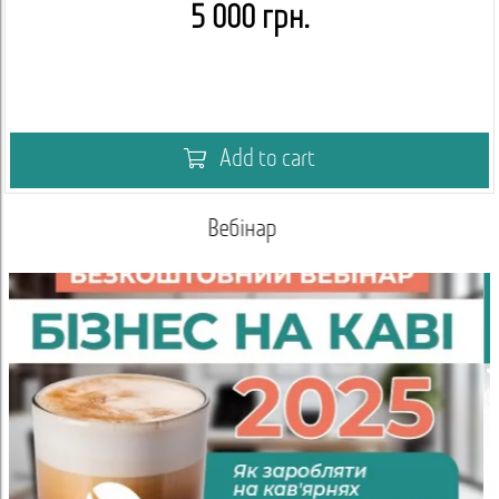
5 000 грн.
Add to cart
р
Академія кавового