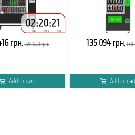
02
:
20
:
21
day
houre
min
416 грн.
135 094 грн.
228 020 грн.
168 
Add to cart
Add to car
Вебінар
Академія кавового вен