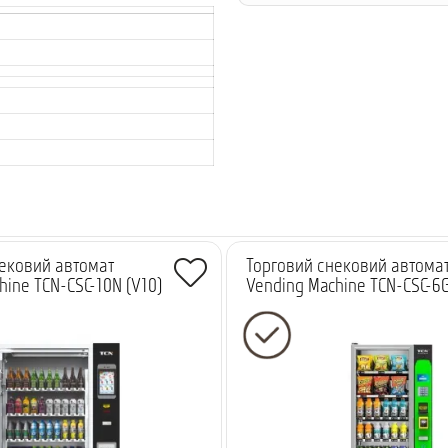
ековий автомат
Торговий снековий автома
hine TCN-CSC-10N (V10)
Vending Machine TCN-CSC-6G