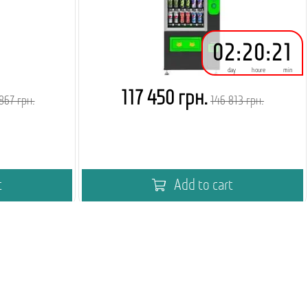
02
:
20
:
21
day
houre
min
117 450 грн.
867 грн.
146 813 грн.
t
Add to cart
дингу