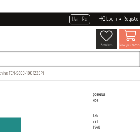
Ua
Ru
Login
Register
Favorites
Now your cart i
hine TCN-S800-10C (22SP)
розница
нов.
1261
771
1940