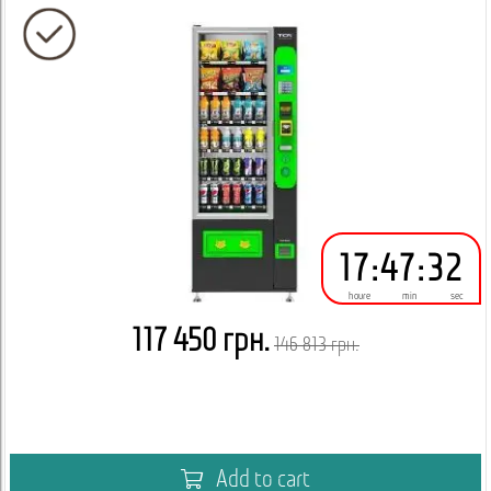
17
:
47
:
32
houre
min
sec
117 450 грн.
146 813 грн.
Add to cart