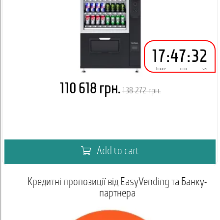
17
:
47
:
32
houre
min
sec
110 618 грн.
138 272 грн.
Add to cart
Кредитні пропозиції від EasyVending та Банку-
партнера