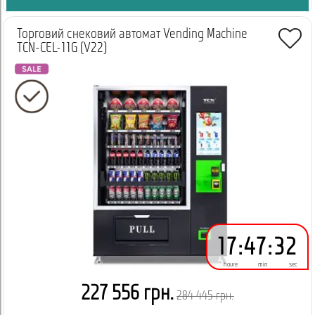
Торговий снековий автомат Vending Machine
TCN-CEL-11G (V22)
17
:
47
:
32
houre
min
sec
227 556 грн.
284 445 грн.