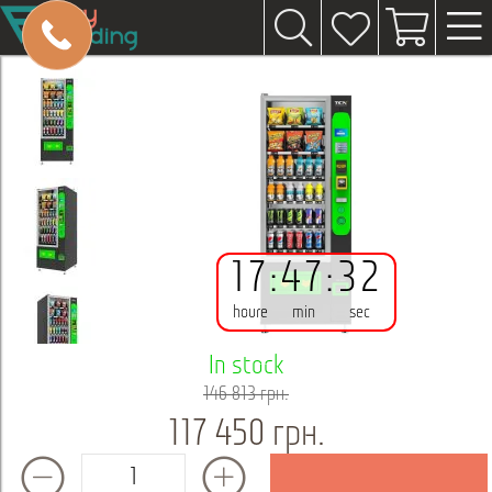
17
:
47
:
32
houre
min
sec
In stock
146 813 грн.
117 450 грн.