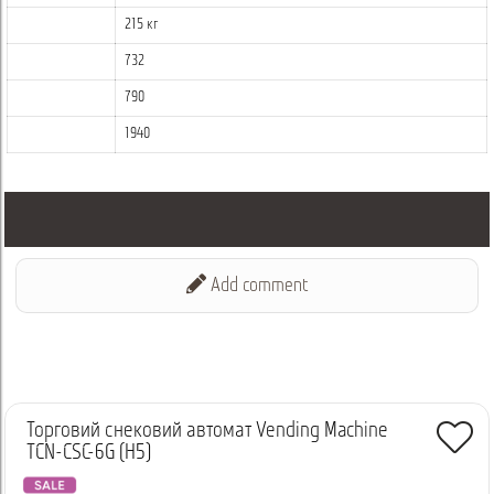
215 кг
732
790
1940
Add comment
Торговий снековий автомат Vending Machine
TCN-CSC-6G (H5)