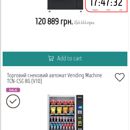
17
:
47
:
32
houre
min
sec
120 889 грн.
151 111 грн.
Add to cart
Торговий снековий автомат Vending Machine
TCN-CSC-8G (V10)