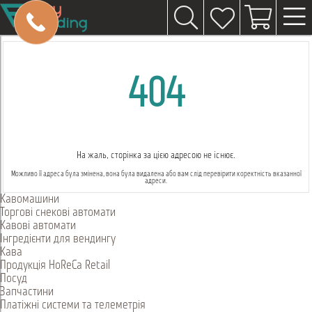
404
На жаль, сторінка за цією адресою не існює.
Можливо її адреса була змінена, вона була видалена або вам слід перевірити коректність вказанної
адреси.
Кавомашини
Торгові снекові автомати
Кавові автомати
Інгредієнти для вендингу
Кава
Продукція HoReCa Retail
Посуд
Запчастини
Платіжні системи та телеметрія