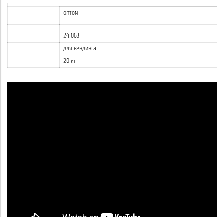
оптом
24.063
для вендинга
20 кг