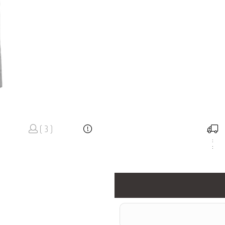
( 3 )
:
: