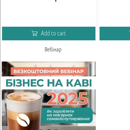
Add to cart
Вебінар
Умови спів