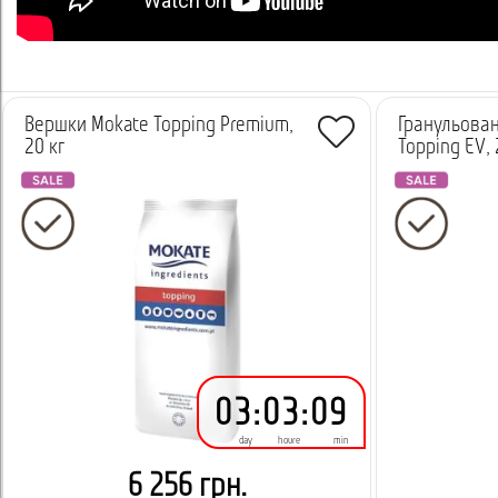
Вершки Mokate Topping Premium,
Гранульован
20 кг
Topping EV, 
03
:
03
:
09
day
houre
min
6 256 грн.