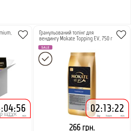
mium,
Гранульований топінг для
вендингу Mokate Topping EV, 750 г
3
:
04
:
56
02
:
13
:
22
y
houre
min
day
houre
min
266 грн.