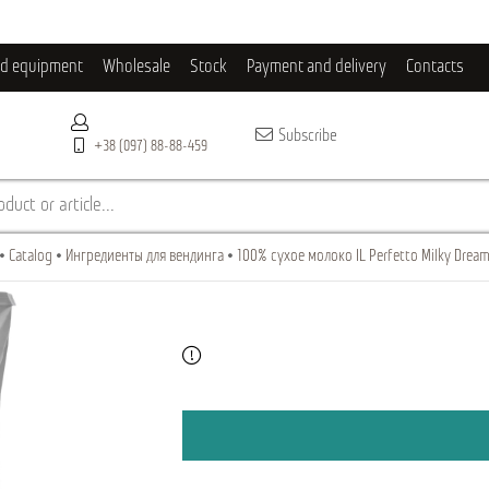
ld equipment
Wholesale
Stock
Payment and delivery
Contacts
Subscribe
+38 (097) 88-88-459
duct or article...
Catalog
Ингредиенты для вендинга
100% сухое молоко IL Perfetto Milky Dream