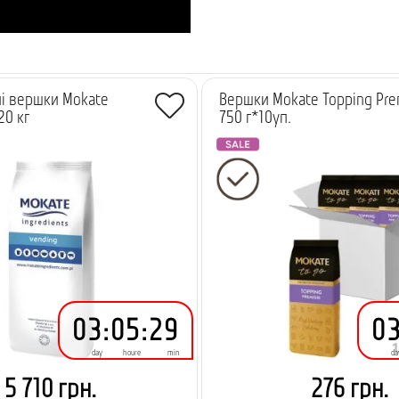
і вершки Mokate
Вершки Mokate Topping Pre
20 кг
750 г*10уп.
-
138.55 грн.
-
5.00 грн.
03
:
05
:
29
0
day
houre
min
da
5 710 грн.
276 грн.