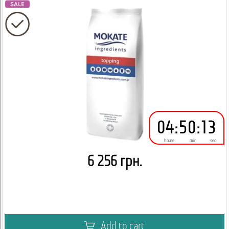
04
:
50
:
12
houre
min
sec
6 256 грн.
Add to cart