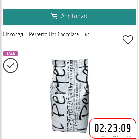
Add to cart
Шоколад IL Perfetto Hot Chocolate, 1 кг
02
:
23
:
09
day
houre
min