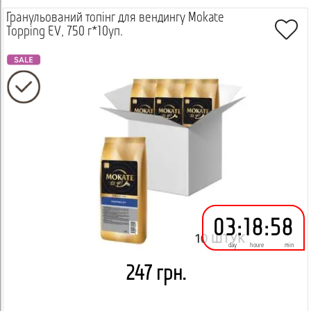
Гранульований топінг для вендингу Mokate
Topping EV, 750 г*10уп.
03
:
18
:
58
day
houre
min
247 грн.