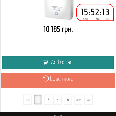
15
:
52
:
12
houre
min
sec
10 185 грн.
Add to cart
Load more
1
2
3
4
Back
Next
All