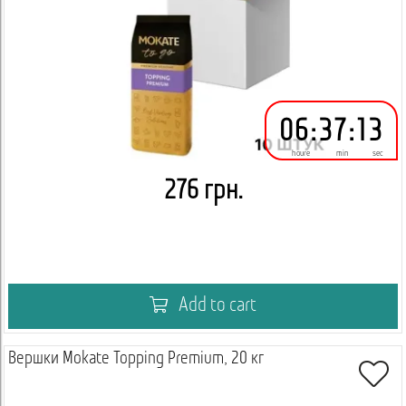
06
:
37
:
12
houre
min
sec
276 грн.
Add to cart
Вершки Mokate Topping Premium, 20 кг