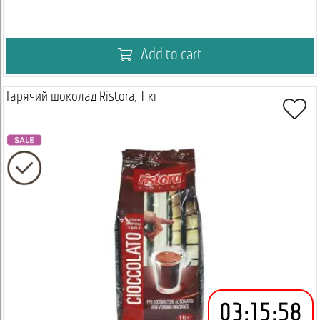
Add to cart
Гарячий шоколад Ristora, 1 кг
03
:
15
:
58