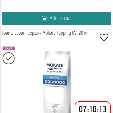
Add to cart
Гранульовані вершки Mokate Topping EV, 20 кг
07
:
10
:
12