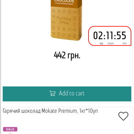
02
:
11
:
55
day
houre
min
442 грн.
Add to cart
Гарячий шоколад Mokate Premium, 1кг*10уп