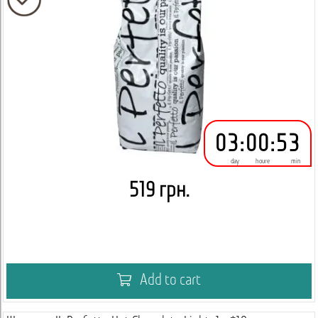
03
:
00
:
53
day
houre
min
519 грн.
Add to cart