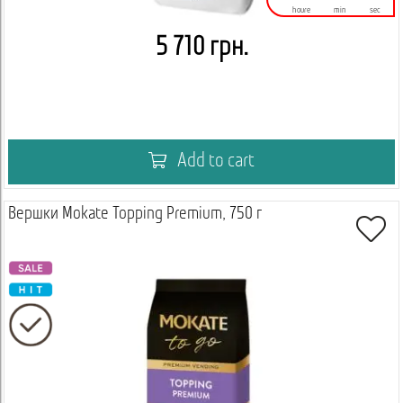
houre
min
sec
5 710 грн.
Add to cart
Вершки Mokate Topping Premium, 750 г