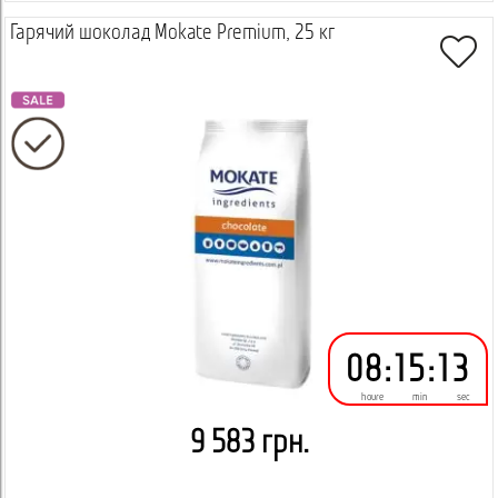
Гарячий шоколад Mokate Premium, 25 кг
08
:
15
:
12
houre
min
sec
9 583 грн.