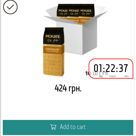
01
:
22
:
37
day
houre
min
424 грн.
Add to cart