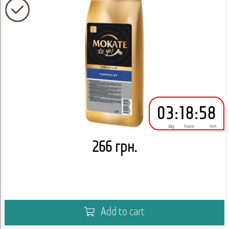
03
:
18
:
58
day
houre
min
266 грн.
Add to cart