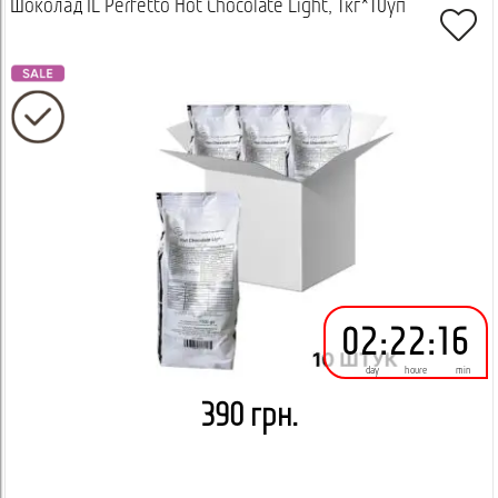
Шоколад IL Perfetto Hot Chocolate Light, 1кг*10уп
02
:
22
:
16
day
houre
min
390 грн.