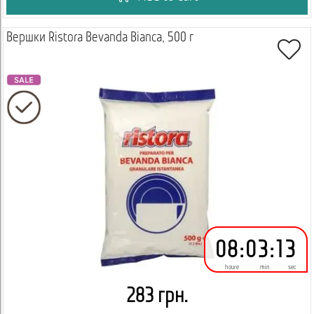
Вершки Ristora Bevanda Bianca, 500 г
08
:
03
:
12
houre
min
sec
283 грн.