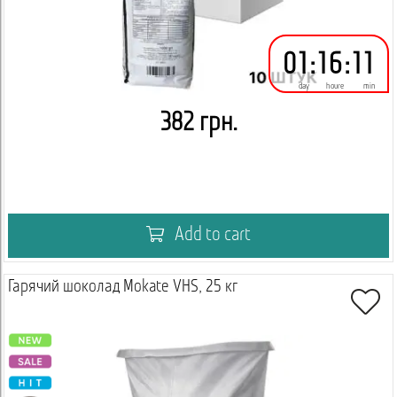
01
:
16
:
11
day
houre
min
382 грн.
Add to cart
Гарячий шоколад Mokate VHS, 25 кг