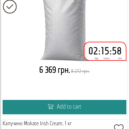
02
:
15
:
58
day
houre
min
6 369 грн.
8 272 грн.
Add to cart
Капучино Mokate Irish Cream, 1 кг