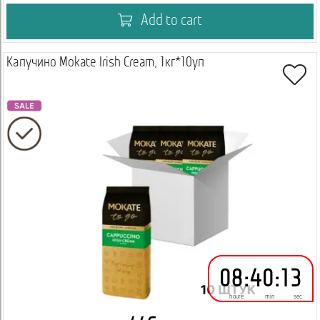
Add to cart
Капучино Mokate Irish Cream, 1кг*10уп
08
:
40
:
12
houre
min
sec