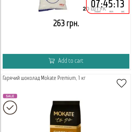
07
:
45
:
12
houre
min
sec
263 грн.
Add to cart
Гарячий шоколад Mokate Premium, 1 кг