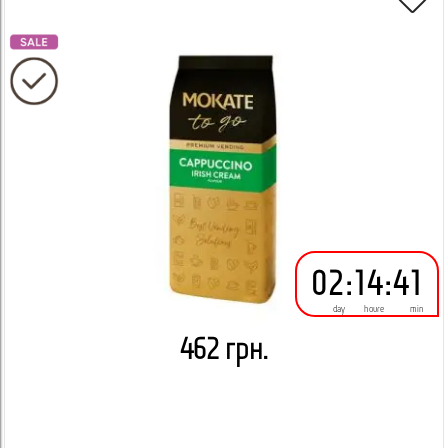
02
:
14
:
41
day
houre
min
462 грн.