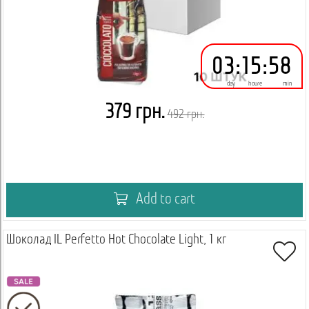
03
:
15
:
58
day
houre
min
379 грн.
492 грн.
Add to cart
Шоколад IL Perfetto Hot Chocolate Light, 1 кг