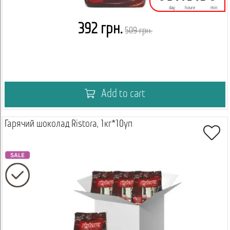
day
houre
min
392 грн.
509 грн.
Add to cart
Гарячий шоколад Ristora, 1кг*10уп