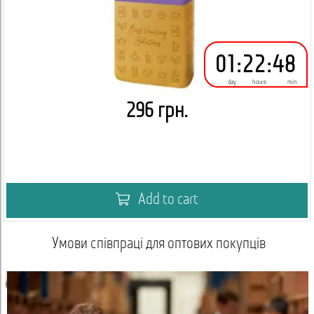
01
:
22
:
48
day
houre
min
296 грн.
Add to cart
Умови співпраці для оптових покупців