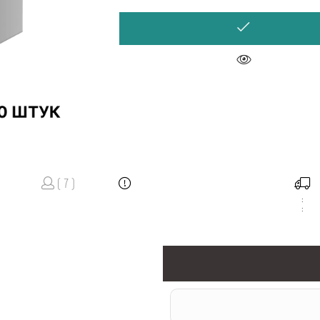
( 7 )
:
: