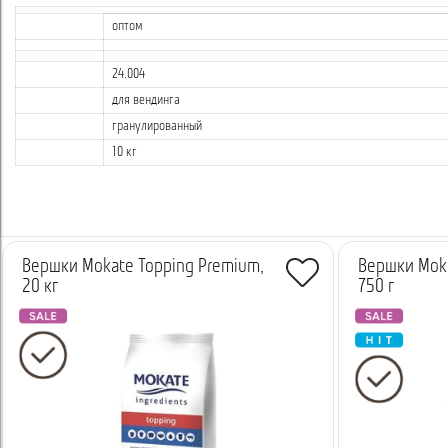
оптом
24.004
для вендинга
гранулированный
10 кг
Вершки Mokate Topping Premium,
Вершки Moka
20 кг
750 г