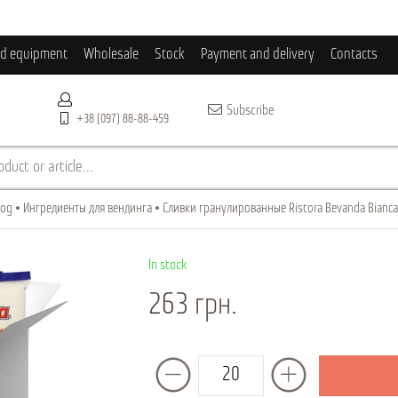
ld equipment
Wholesale
Stock
Payment and delivery
Contacts
Subscribe
+38 (097) 88-88-459
duct or article...
log
Ингредиенты для вендинга
Сливки гранулированные Ristora Bevanda Bianca,
In stock
263 грн.