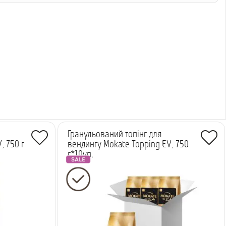
Гранульований топінг для
, 750 г
вендингу Mokate Topping EV, 750
г*10уп.