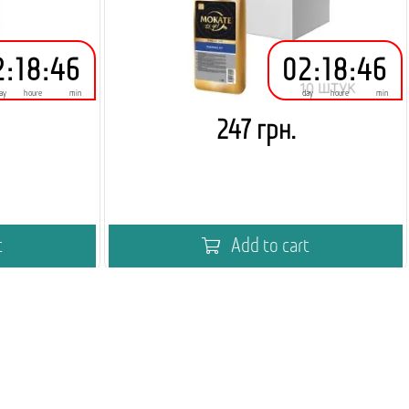
2
:
18
:
46
02
:
18
:
46
ay
houre
min
day
houre
min
247 грн.
t
Add to cart
дингу