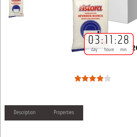
03
:
11
:
28
day
houre
min
Description
Properties