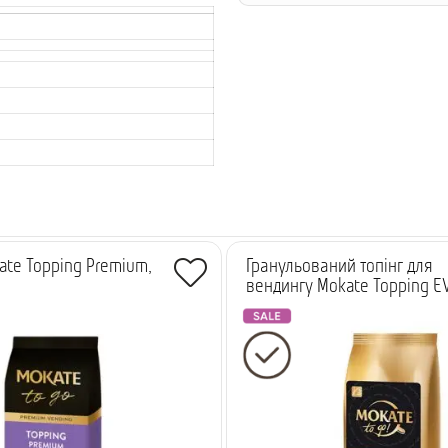
te Topping Premium,
Гранульований топінг для
вендингу Mokate Topping EV
-
138.55 грн.
-
5.00 грн.