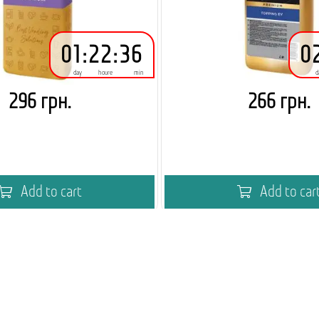
01
:
22
:
36
0
day
houre
min
d
296 грн.
266 грн.
Add to cart
Add to car
праці для оптових покупців
Академія кавового вен