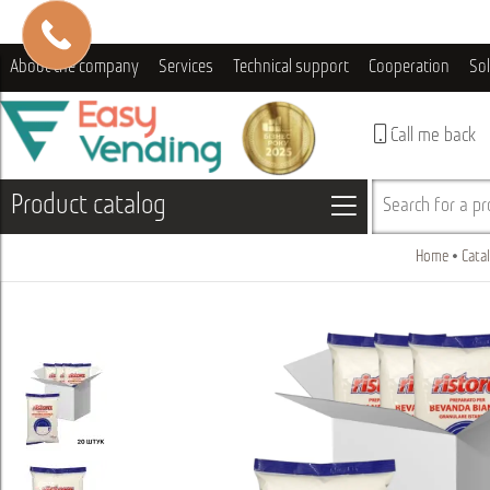
About the company
Services
Technical support
Cooperation
So
Call me back
Product catalog
Search for a pro
Home
Cata