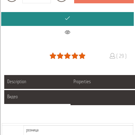
( 29 )
Description
Properties
Видео
розница