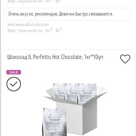
Reply
Yes
No
People who like this:
·
Очень вкусно, рекомендую. Девочки быстро связываются.
Анна Савкина
,
23.03.2021 14:15:42
0
0
Reply
Yes
No
People who like this:
·
Шоколад IL Perfetto Hot Chocolate, 1кг*10уп