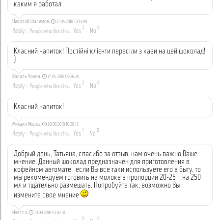
каким я работал
Николай Шалимов
,
21.04.2018 10:13:09
2
0
Reply
Yes
No
People who like this:
·
Класний напиток! Постійні клієнти пересіли з кави на цей шоколад!
)
Василь Чонка
,
17.05.2018 09:26:20
2
0
Reply
Yes
No
People who like this:
·
Класний напиток!
Михаил Мороз
,
20.08.2018 10:38:11
1
0
Reply
Yes
No
People who like this:
·
Добрый день, Татьяна, спасибо за отзыв, нам очень важно Ваше
мнение. Данный шоколад предназначен для приготовления в
кофейном автомате, если Вы все таки используете его в быту, то
мы рекомендуем готовить на молоке в пропорции 20-25 г. на 250
мл и тщательно размешать. Попробуйте так, возможно Вы
измените свое мнение
Инесса
,
10.09.2018 10:30:18
0
0