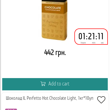
01
:
21
:
10
houre
min
sec
442 грн.
Add to cart
Шоколад IL Perfetto Hot Chocolate Light, 1кг*10уп