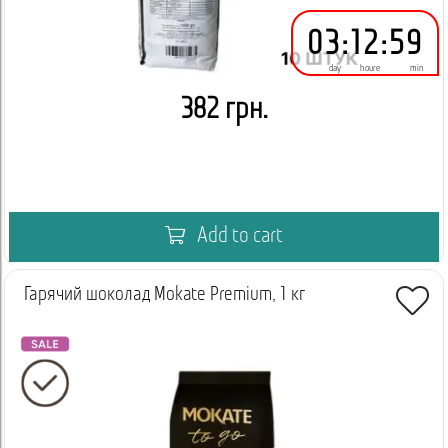
03
:
12
:
59
day
houre
min
382 грн.
Add to cart
Гарячий шоколад Mokate Premium, 1 кг