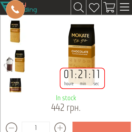
01
:
21
:
10
houre
min
sec
In stock
442 грн.