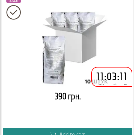
11
:
03
:
10
houre
min
sec
390 грн.