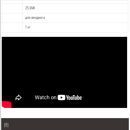
25.048
для вендинга
1 кг
(8)