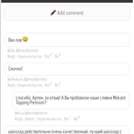
Add comment
Ван лав
Денис
,
05.10.2017 13:17:07
4
0
Reply
Yes
No
People who like this:
·
Смачно!
Артем Костін
,
04.02.2018 17:49:21
2
0
Reply
Yes
No
People who like this:
·
спасибо, Артем, за отзыв! А Вы пробовали наши сливки Mokate
Topping Premium?
Инесса
,
05.02.2018 10:57:52
1
0
Reply
Parent
Yes
No
People who like this:
·
шоколад действительно очень качественный, лучший шоколад с