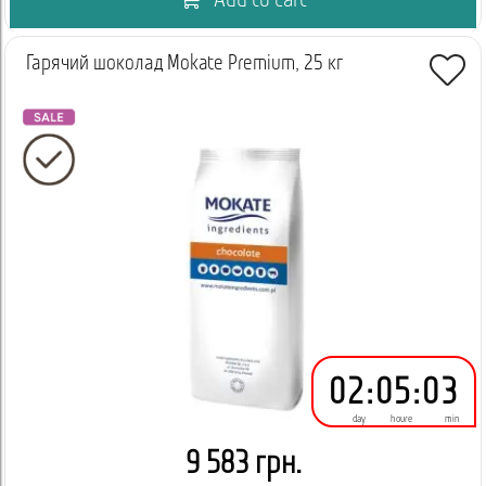
Add to cart
Гарячий шоколад Mokate Premium, 25 кг
02
:
05
:
03
day
houre
min
9 583 грн.