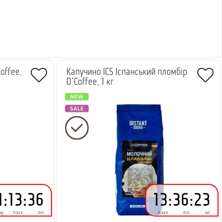
Coffee,
Капучино ICS Іспанський пломбір
O`Coffee, 1 кг
-
484.00 грн.
-
5.99 грн.
1
:
13
:
36
13
:
36
:
23
ay
houre
min
houre
min
sec