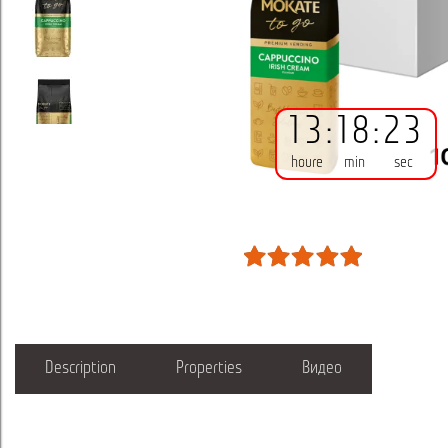
13
:
18
:
23
houre
min
sec
Description
Properties
Видео