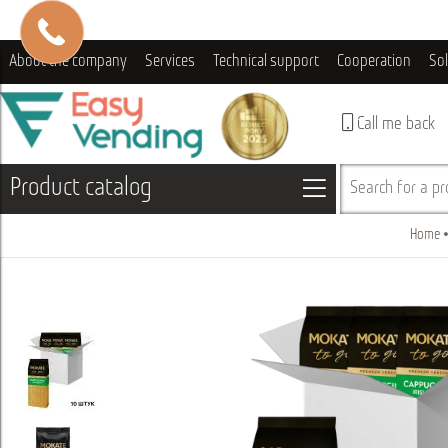
About the company
Services
Technical support
Cooperation
So
Call me back
Product catalog
Search for a pro
Home