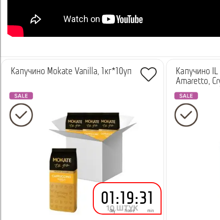
Капучино Mokate Vanilla, 1кг*10уп
Капучино IL 
Amaretto, Cry
01
:
19
:
31
day
houre
min