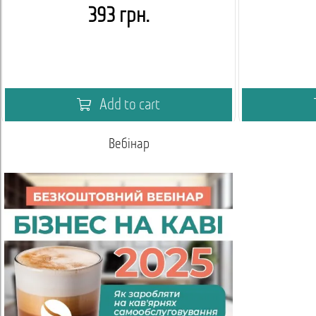
393 грн.
Add to cart
Вебінар
Умови спів