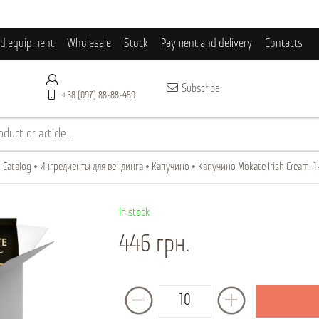
ld equipment
Wholesale
Stock
Payment and delivery
Contacts
Subscribe
+38 (097) 88-88-459
duct or article...
Catalog
Ингредиенты для вендинга
Капучино
Капучино Mokate Irish Cream, 1
In stock
446 грн.