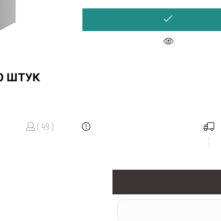
( 49 )
:
: