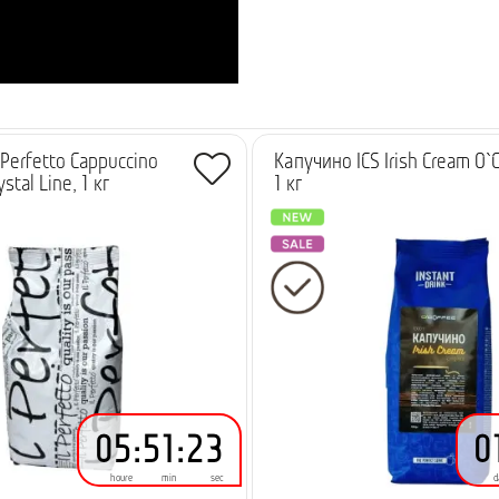
Perfetto Cappuccino
Капучино ICS Irish Cream O`
stal Line, 1 кг
1 кг
-
9.42 грн.
-
6.17 грн.
05
:
51
:
23
0
houre
min
sec
d