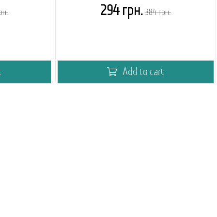
294 грн.
рн.
384 грн.
t
Add to cart
дингу