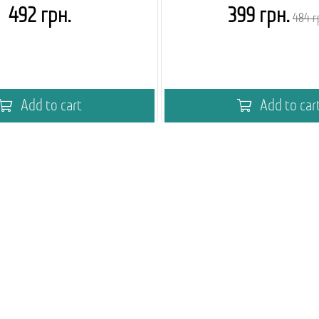
492 грн.
399 грн.
484 г
Add to cart
Add to car
праці для оптових покупців
Академія кавового вен