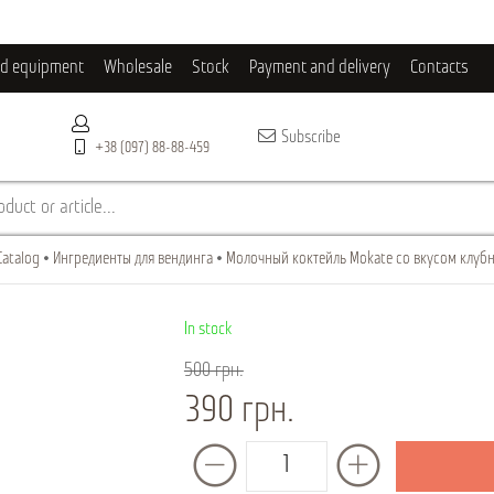
ld equipment
Wholesale
Stock
Payment and delivery
Contacts
Subscribe
+38 (097) 88-88-459
duct or article...
Catalog
Ингредиенты для вендинга
Молочный коктейль Mokate со вкусом клубни
In stock
500 грн.
390 грн.