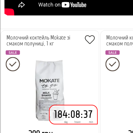
Молочний коктейль Mokate зі
Молочний ко
смаком полуниці, 1 кг
смаком полу
184
:
08
:
37
day
houre
min