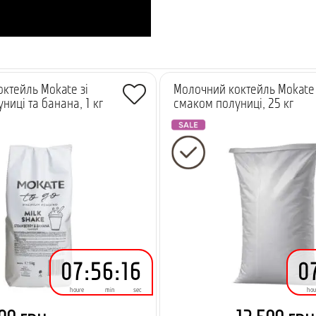
ктейль Mokate зі
Молочний коктейль Mokate 
ниці та банана, 1 кг
смаком полуниці, 25 кг
-
500.00 грн.
-
500.00 грн.
-
4.93 грн.
-
4.94 грн.
07
:
56
:
15
0
houre
min
sec
hou