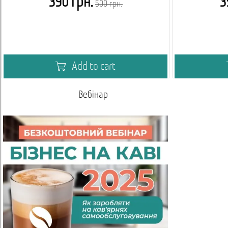
390 грн.
3
500 грн.
Add to cart
Вебінар
Академія 