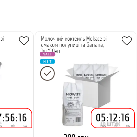
зі
Молочний коктейль Mokate зі
смаком полуниці та банана,
1кг*10уп
7
:
56
:
15
05
:
12
:
15
re
min
sec
houre
min
sec