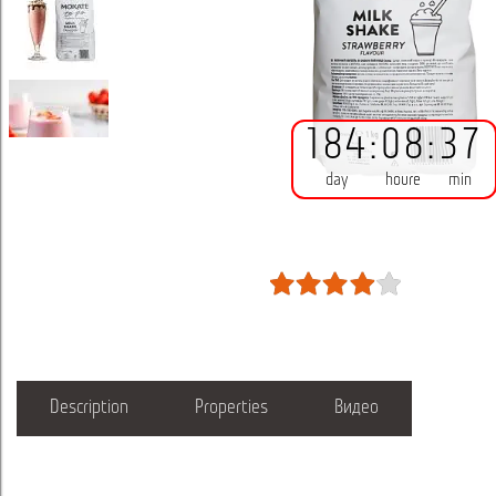
184
:
08
:
37
day
houre
min
Description
Properties
Видео