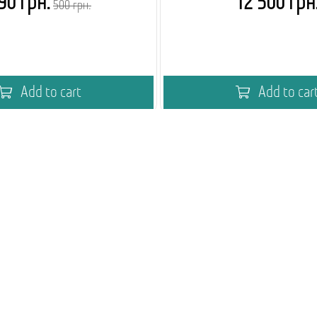
90 грн.
12 500 грн
500 грн.
Add to cart
Add to car
кавового вендингу