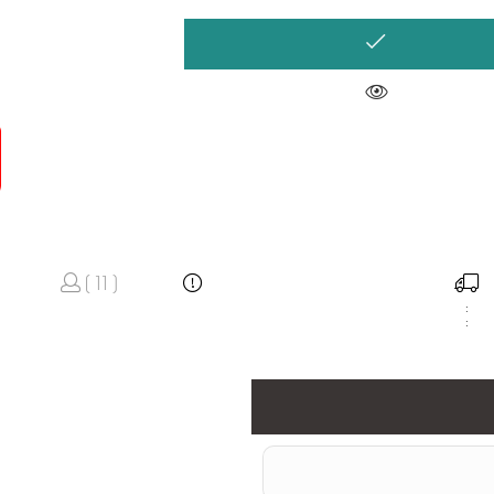
( 11 )
:
: