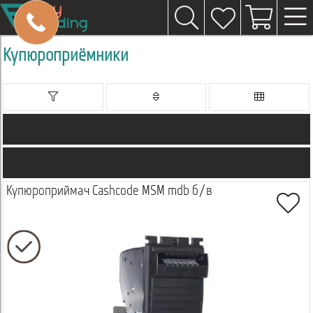
Купюроприёмники
Купюроприймач Cashcode MSM mdb б/в