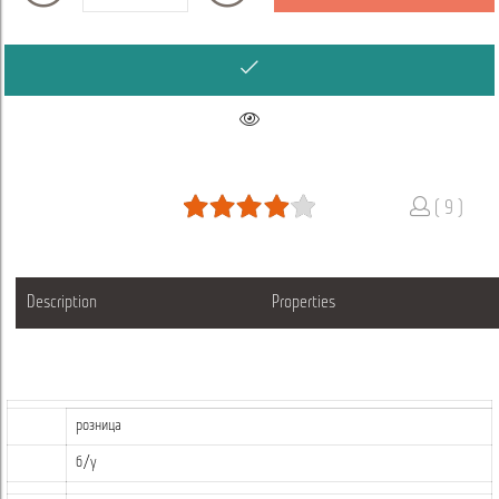
( 9 )
Description
Properties
розница
б/у