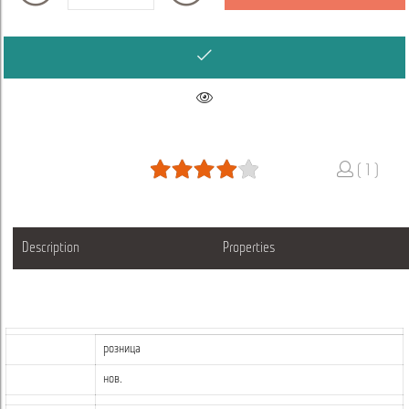
( 1 )
Description
Properties
розница
нов.