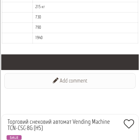
215 кг
730
790
1940
Add comment
Торговий снековий автомат Vending Machine
TCN-CSC-8G (H5)