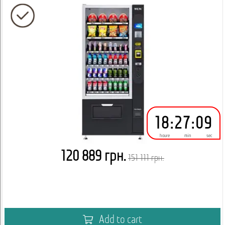
18
:
27
:
08
houre
min
sec
120 889 грн.
151 111 грн.
Add to cart