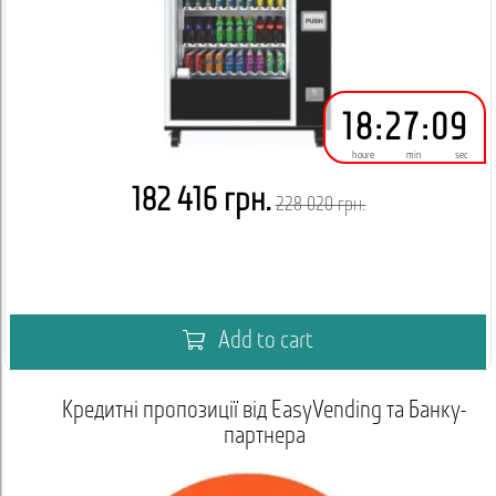
18
:
27
:
08
houre
min
sec
182 416 грн.
228 020 грн.
Add to cart
Кредитні пропозиції від EasyVending та Банку-
партнера