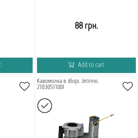
88 грн.
t
Add to cart
,
Кавомолка в зборі, Jetinno,
2103051100I