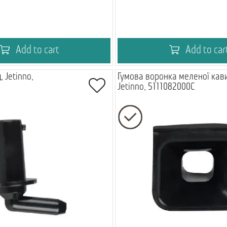
Add to cart
Add to car
 Jetinno,
Гумова воронка меленої кав
Jetinno, 5111082000C