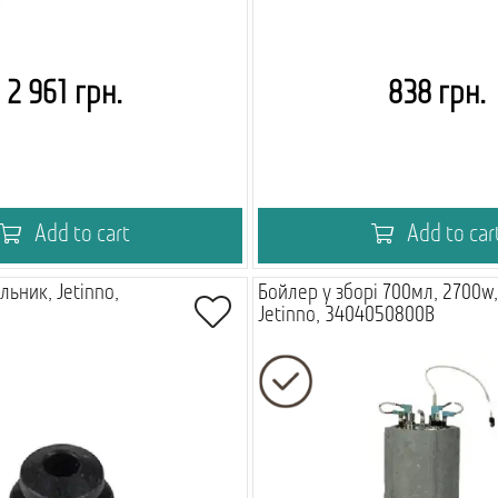
2 961 грн.
838 грн.
Add to cart
Add to car
льник, Jetinno,
Бойлер у зборі 700мл, 2700w
Jetinno, 3404050800B