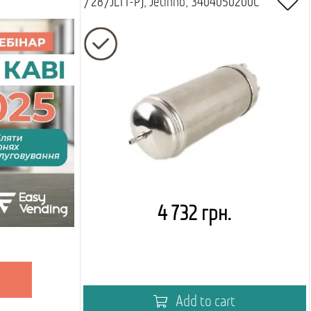
/28/JLTT-P), Jetinno, 3404050200C
4 732 грн.
Add to cart