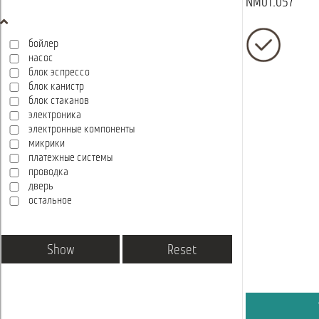
NM01.057
бойлер
насос
блок эспрессо
блок канистр
блок стаканов
электроника
электронные компоненты
микрики
платежные системы
проводка
дверь
остальное