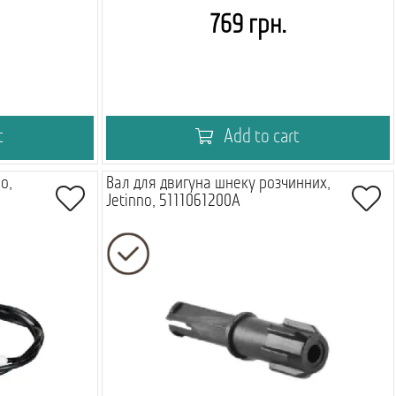
769 грн.
t
Add to cart
o,
Вал для двигуна шнеку розчинних,
Jetinno, 5111061200A