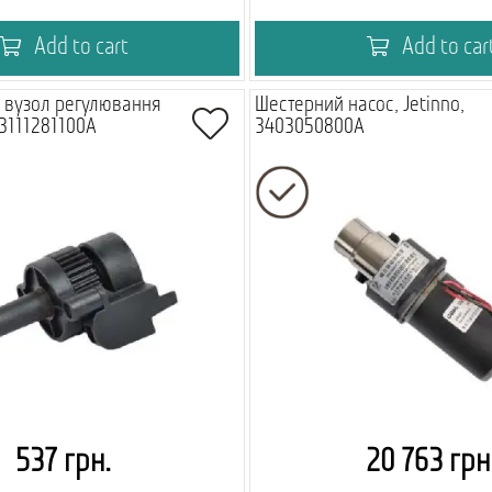
Add to cart
Add to car
 вузол регулювання
Шестерний насос, Jetinno,
 3111281100A
3403050800A
537 грн.
20 763 грн