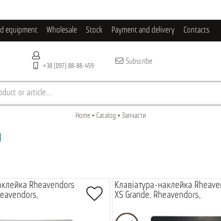
ld equipment
Wholesale
Stock
Payment and delivery
Contacts
Subscribe
+38 (097) 88-88-459
duct or article...
Home
Catalog
Запчасти
и
аклейка Rheavendors
Клавіатура-наклейка Rheave
eavendors,
XS Grande, Rheavendors,