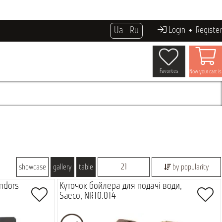
Ua
Ru
Login
Register
Favorites
Now your cart i
showcase
gallery
table
21
by popularity
ndors
Куточок бойлера для подачі води,
Saeco, NR10.014