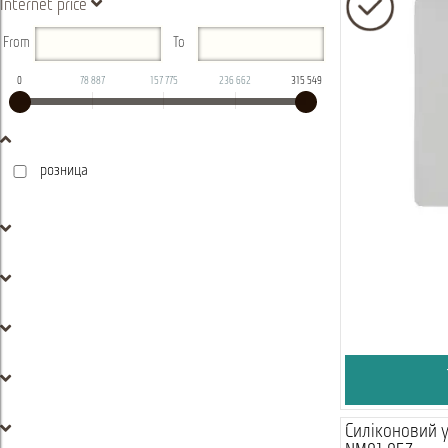
Internet price
From
To
0
78 887
157 775
236 662
315 549
розница
Силіконовий 
Академія кавового вендингу