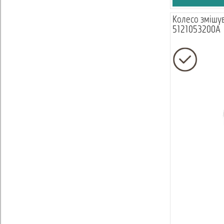
Колесо змішув
5121053200A