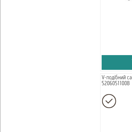
V-подібний са
5206051100B