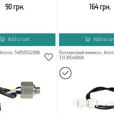
90 грн.
164 грн.
Add to cart
Add to car
 Jetinno, 5405050200B
Поплавковий вимикач, Jetinn
3313054000A