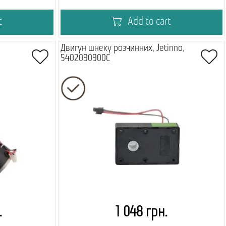
t
Add to cart
Двигун шнеку розчинних, Jetinno,
5402090900C
.
1 048 грн.