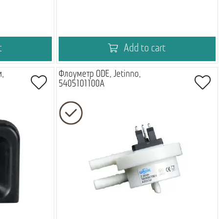
t
Add to cart
и,
Флоуметр ODE, Jetinno,
5405101100A