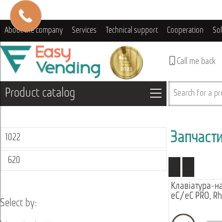
About the company
Services
Technical support
Cooperation
So
Call me back
Product catalog
Search for a pro
Запчаст
1022
620
Клавіатура-н
eC/eC PRO, Rh
Select by: