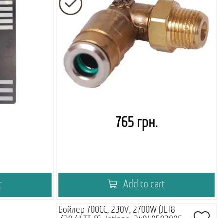
765 грн.
t
Add to cart
Бойлер 700СС, 230V, 2700W (JL18
го вендингу