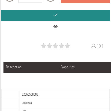
( 0 )
Description
Properties
5206050800B
розница