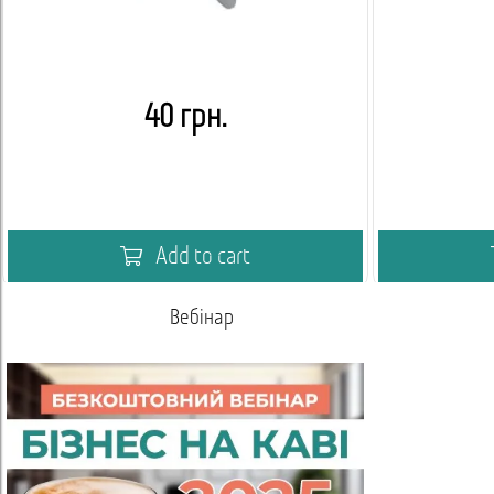
40 грн.
Add to cart
Вебінар
Акаде