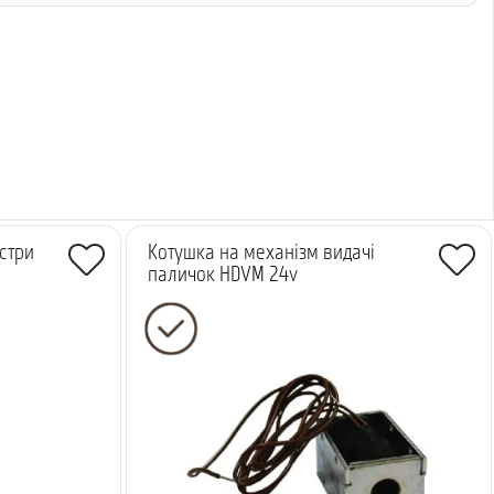
стри
Котушка на механізм видачі
паличок HDVM 24v