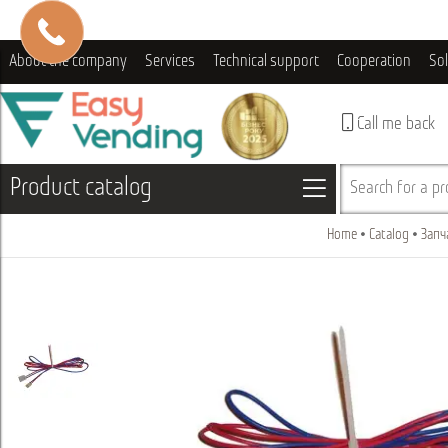
About the company
Services
Technical support
Cooperation
So
Call me back
Product catalog
Search for a pro
Home
Catalog
Запч