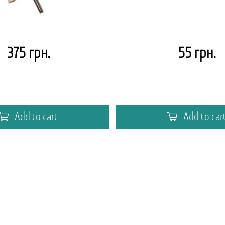
375 грн.
55 грн.
Add to cart
Add to car
мія кавового вендингу