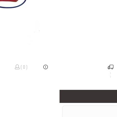
( 0 )
:
: