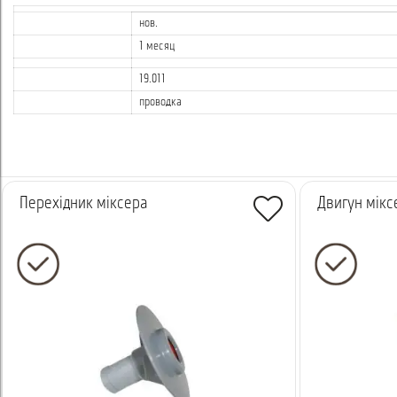
нов.
1 месяц
19.011
проводка
Перехідник міксера
Двигун мікс