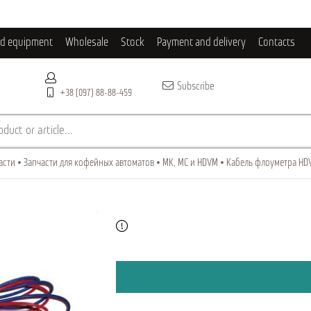
ld equipment
Wholesale
Stock
Payment and delivery
Contacts
Subscribe
+38 (097) 88-88-459
duct or article...
асти
Запчасти для кофейных автоматов
МК, МС и HDVM
Кабель флоуметра HD