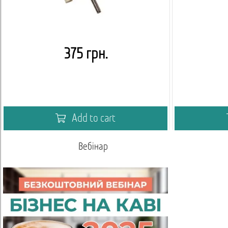
375 грн.
Add to cart
Вебінар
Акаде