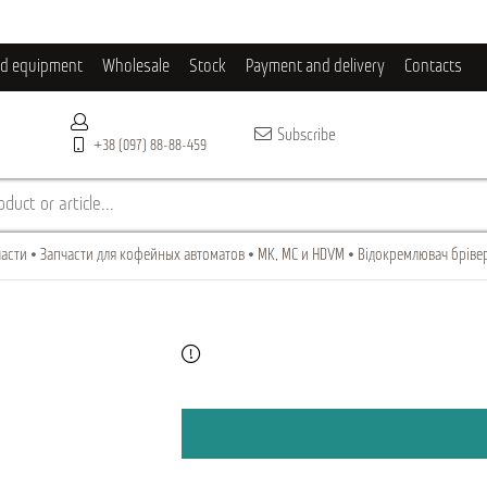
ld equipment
Wholesale
Stock
Payment and delivery
Contacts
Subscribe
+38 (097) 88-88-459
duct or article...
асти
Запчасти для кофейных автоматов
МК, МС и HDVM
Відокремлювач бріве