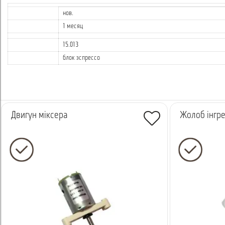
нов.
1 месяц
15.013
блок эспрессо
Двигун міксера
Жолоб інгре