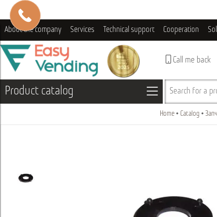
About the company
Services
Technical support
Cooperation
So
Call me back
Product catalog
Search for a pro
Home
Catalog
Запч