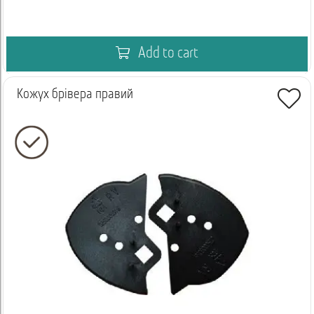
Add to cart
Кожух брівера правий