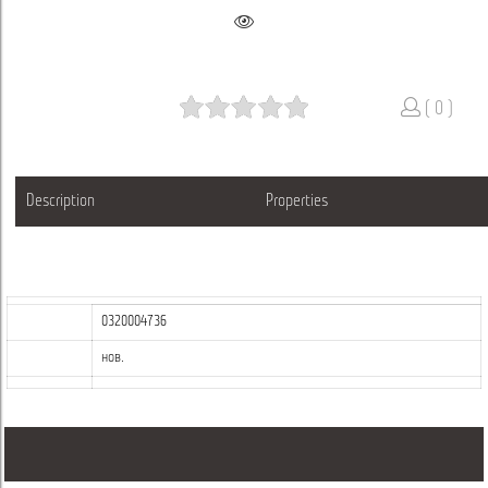
( 0 )
Description
Properties
0320004736
нов.