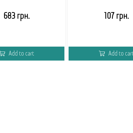
683 грн.
107 грн.
Add to cart
Add to car
мія кавового вендингу