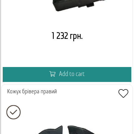
1 232 грн.
Add to cart
Кожух брівера правий