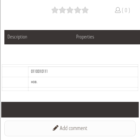
( 0 )
Description
Properties
0110010111
нов.
Add comment