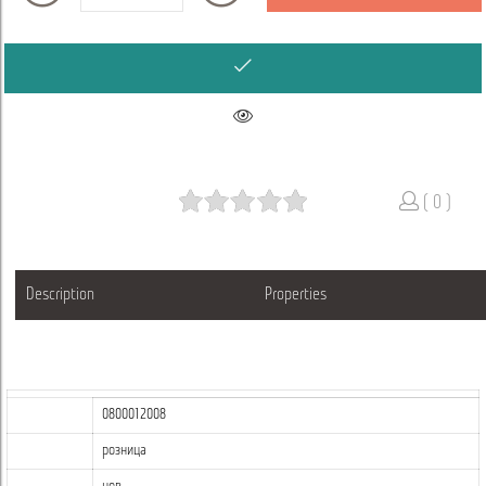
( 0 )
Description
Properties
0800012008
розница