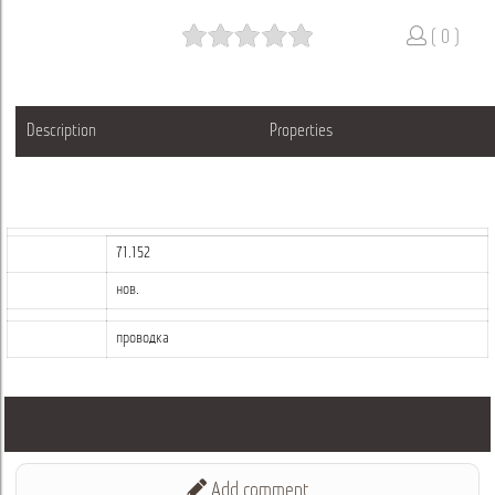
( 0 )
Description
Properties
71.152
нов.
проводка
Add comment