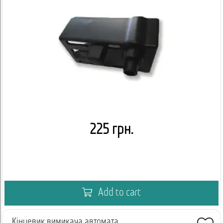
225 грн.
Add to cart
Кінцевик вимикача автомата