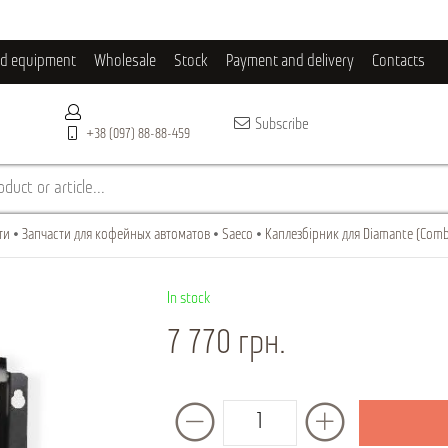
ld equipment
Wholesale
Stock
Payment and delivery
Contacts
Subscribe
+38 (097) 88-88-459
duct or article...
ти
Запчасти для кофейных автоматов
Saeco
Каплезбірник для Diamante (Comb
In stock
7 770 грн.