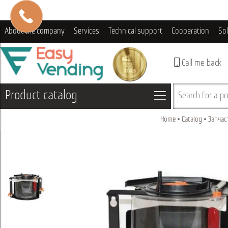
About the company
Services
Technical support
Cooperation
So
Call me back
Product catalog
Search for a pro
Home
Catalog
Запчас