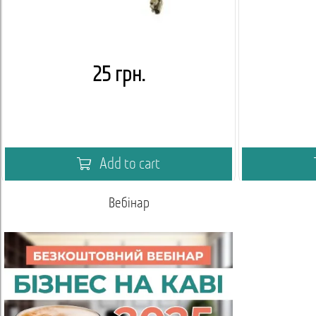
25 грн.
Add to cart
Вебінар
Академія кавового