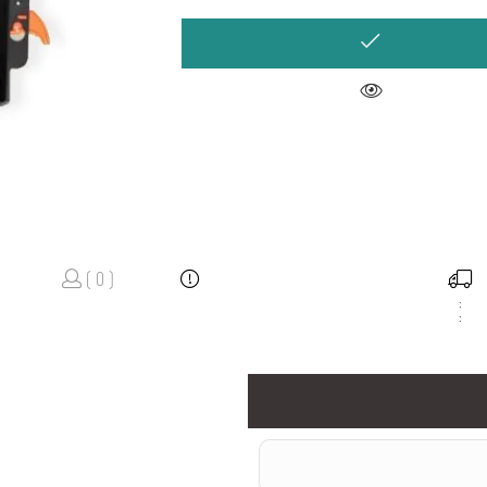
( 0 )
:
: