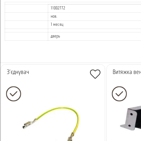
11002772
нов.
1 месяц
дверь
З'єднувач
Витяжка ве