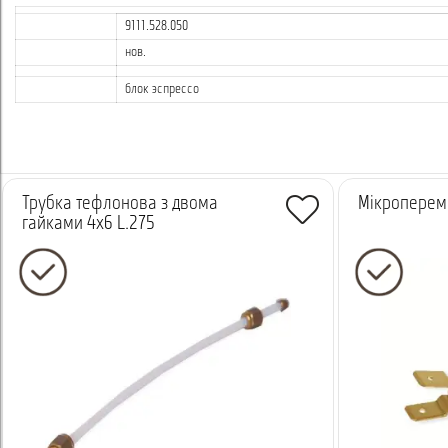
9111.528.050
нов.
блок эспрессо
Трубка тефлонова з двома
Мікропереми
гайками 4x6 L.275