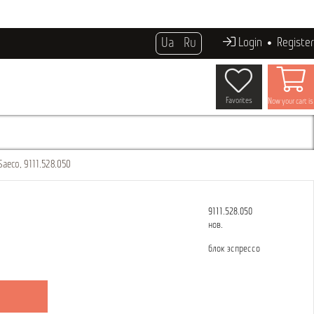
Ua
Ru
Login
Register
Favorites
Now your cart i
Saeco, 9111.528.050
9111.528.050
нов.
блок эспрессо