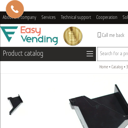
About the company
Services
Technical support
Cooperation
So
Call me back
Product catalog
Search for a pro
Home
Catalog
З