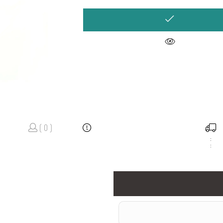
( 0 )
:
: