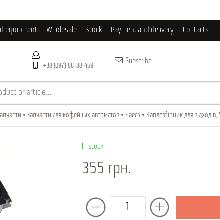
ld equipment
Wholesale
Stock
Payment and delivery
Contacts
Subscribe
+38 (097) 88-88-459
duct or article...
апчасти
Запчасти для кофейных автоматов
Saeco
Каплезбірник для відходів, 
In stock
355 грн.