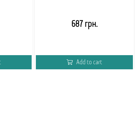
687 грн.
t
Add to cart
дингу