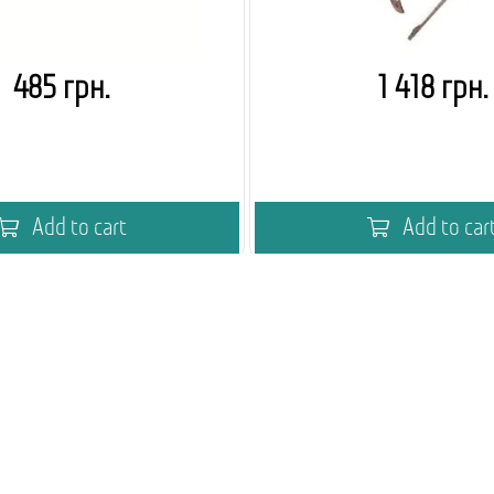
485 грн.
1 418 грн.
Add to cart
Add to car
Вебінар
Академія кавового вен