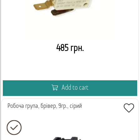
485 грн.
Add to cart
Робоча група, брівер, 9гр., сірий