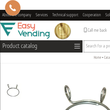
About the company
Services
Technical support
Cooperation
So
Call me back
Product catalog
Search for a pro
Home
Cata