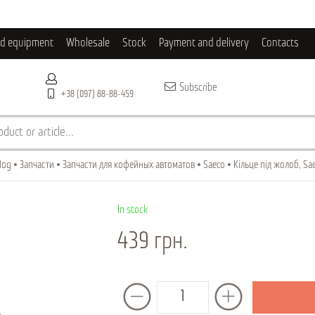
ld equipment
Wholesale
Stock
Payment and delivery
Contacts
Subscribe
+38 (097) 88-88-459
duct or article...
log
Запчасти
Запчасти для кофейных автоматов
Saeco
Кільце під жолоб, Sae
In stock
439 грн.