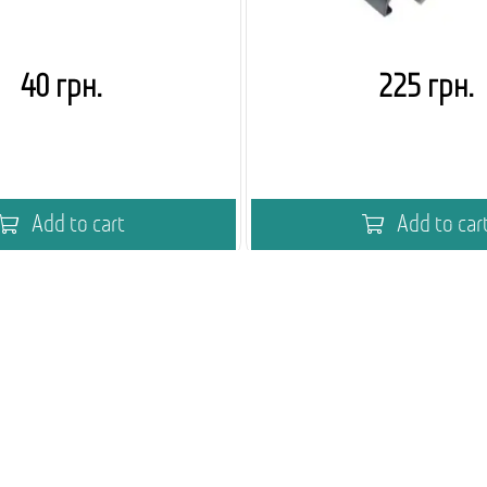
40 грн.
225 грн.
Add to cart
Add to car
мія кавового вендингу