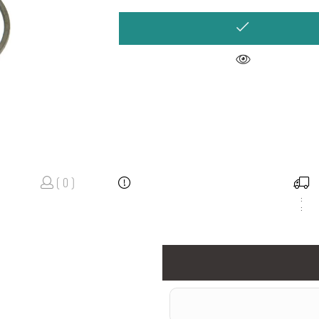
( 0 )
:
: