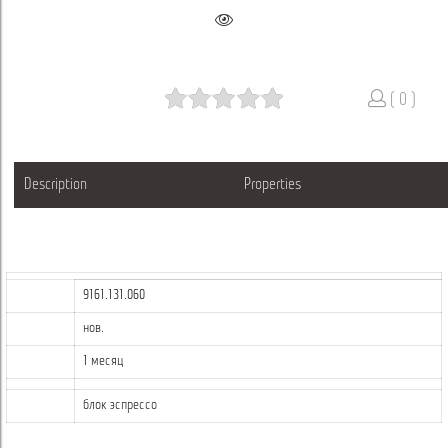
( 0 )
Description
Properties
9161.131.060
нов.
1 месяц
блок эспрессо