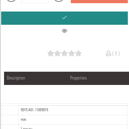
( 0 )
Description
Properties
9019.A01, 11009019
нов.