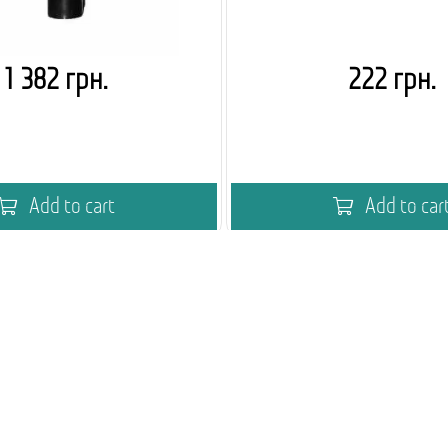
1 382 грн.
222 грн.
Add to cart
Add to car
мія кавового вендингу