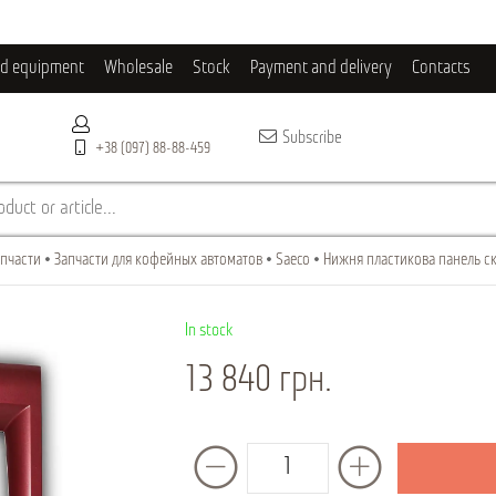
ld equipment
Wholesale
Stock
Payment and delivery
Contacts
Subscribe
+38 (097) 88-88-459
duct or article...
пчасти
Запчасти для кофейных автоматов
Saeco
Нижня пластикова панель ск
In stock
13 840 грн.