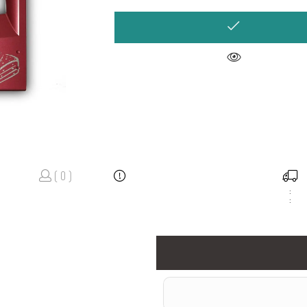
( 0 )
:
: