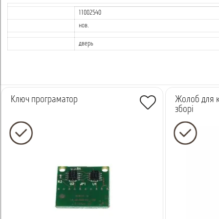
11002540
нов.
дверь
Ключ програматор
Жолоб для к
зборі