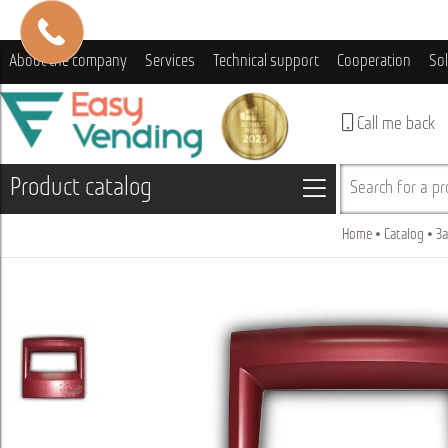
About the company
Services
Technical support
Cooperation
So
Call me back
Product catalog
Search for a pro
Home
Catalog
За