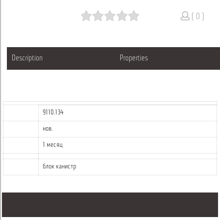
( 0 )
Description
Properties
9110.134
нов.
1 месяц
блок канистр