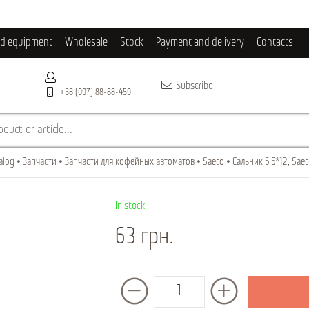
ld equipment
Wholesale
Stock
Payment and delivery
Contacts
Subscribe
+38 (097) 88-88-459
duct or article...
alog
Запчасти
Запчасти для кофейных автоматов
Saeco
Сальник 5.5*12, Sae
In stock
63 грн.