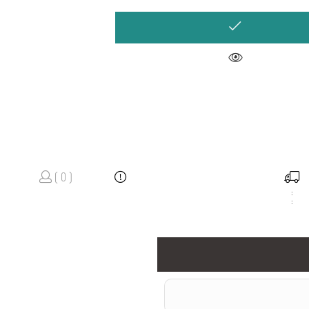
( 0 )
:
: