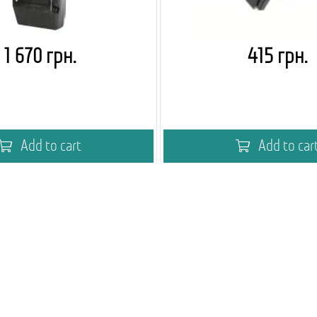
1 670 грн.
415 грн.
Add to cart
Add to car
мія кавового вендингу