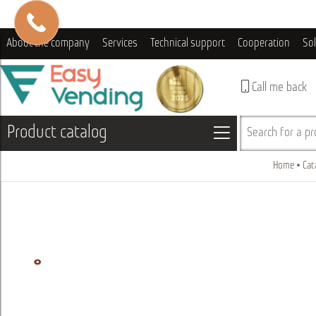
About the company
Services
Technical support
Cooperation
So
Call me back
Product catalog
Search for a pro
Home
Cat