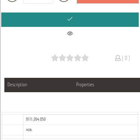
( 0 )
Description
Properties
9111.264.050
нов.