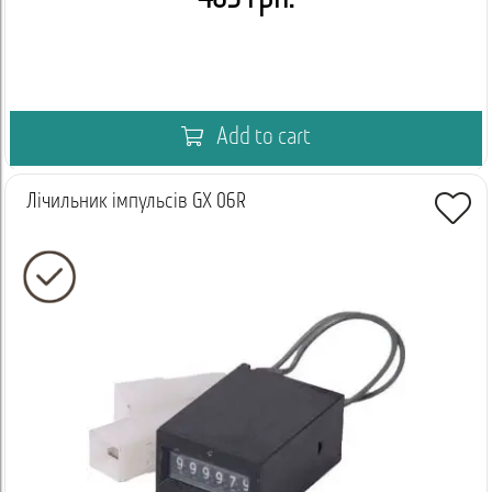
Add to cart
Лічильник імпульсів GX 06R