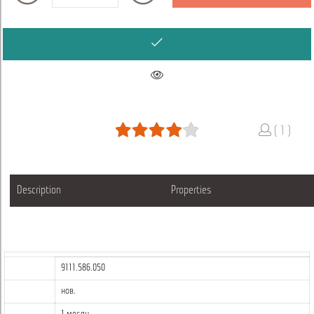
( 1 )
Description
Properties
9111.586.050
нов.