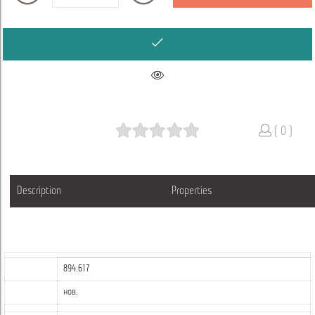
( 0 )
Description
Properties
894.617
нов.