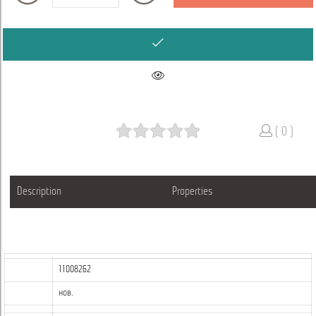
( 0 )
Description
Properties
11008262
нов.