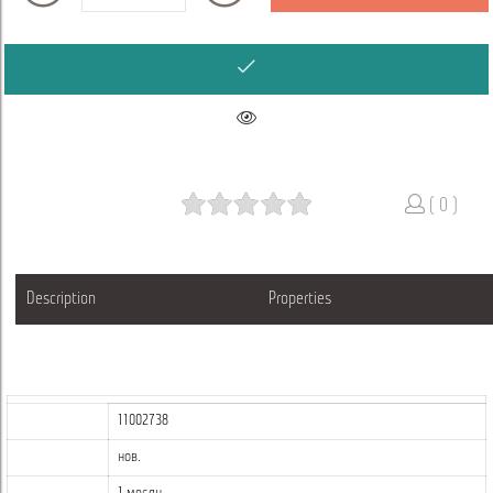
( 0 )
Description
Properties
11002738
нов.