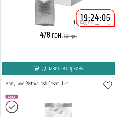
19
:
24
:
06
час.
мин.
сек.
478 грн.
621 грн.
Добавить в корзину
Капучино Ristora Irish Cream, 1 кг