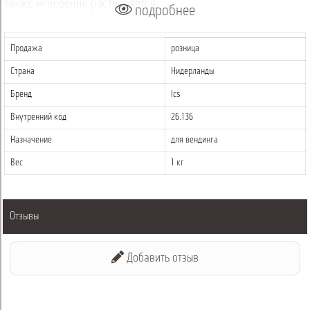
также мгновенно растворяется.
подробнее
Способ приготовления и качество продукта рассчитано на
все модели автоматов.
Продажа
розница
Страна
Нидерланды
Приготовленный за считанные минуты напиток взбодрит и
подарит отличное настроение в течении дня!
Бренд
Ics
Внутренний код
26.136
Назначение
для вендинга
Вес
1 кг
Отзывы
Добавить отзыв