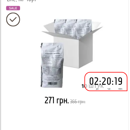
02
:
20
:
19
дн.
час.
мин.
271 грн.
366 грн.