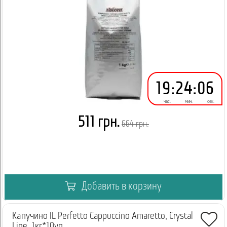
19
:
24
:
06
час.
мин.
сек.
511 грн.
664 грн.
Добавить в корзину
Капучино IL Perfetto Cappuccino Amaretto, Crystal
Line, 1кг*10уп