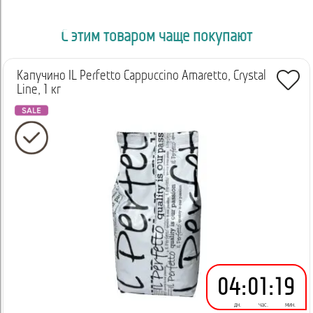
С этим товаром чаще покупают
Капучино IL Perfetto Cappuccino Amaretto, Crystal
Line, 1 кг
04
:
01
:
19
дн.
час.
мин.