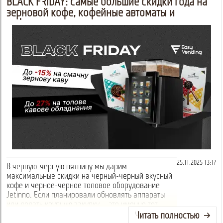
BLACK FRIDAY: самые большие скидки года на
зерновой кофе, кофейные автоматы и
кофемашины
25.11.2025 13:17
В черную-черную пятницу мы дарим
максимальные скидки на черный-черный вкусный
кофе и черное-черное топовое оборудование
Jetinno. Если планировали обновлять аппараты
или делать крупную закупку — это именно тот
момент, когда Вселенная говорит: «Действ...
Читать полностью