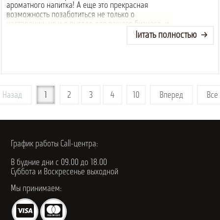
ароматного напитка! А еще это прекрасная
возможность позаботиться не только о
настроении, но и о выгоде для вашего бизнеса, и
пополнить запасы кофе для ко...
Читать полностью
Назад
1
2
3
4
10
Вперед
Все
График работы Call-центра:
В будние дни с 09.00 до 18.00
Суббота и Воскресенье выходной
Мы принимаем: