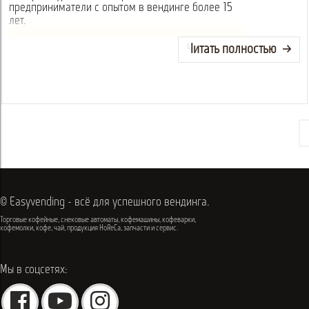
предприниматели с опытом в вендинге более 15
лет.
Читать полностью
© Easyvending - всё для успешного вендинга.
Торговые кофейные, снековые автоматы, кофемашины, кофеварки,
кофемолки, кофе, чай, продукция HoReCa, запчасти и сервис.
Мы в соцсетях: