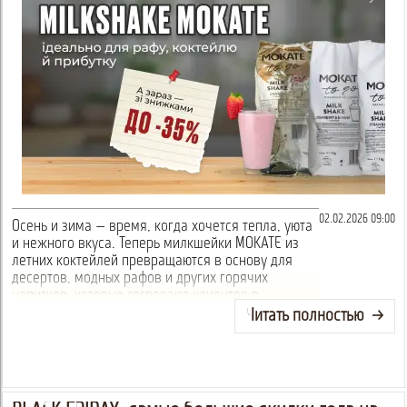
02.02.2026 09:00
Осень и зима — время, когда хочется тепла, уюта
и нежного вкуса. Теперь милкшейки MOKATE из
летних коктейлей превращаются в основу для
десертов, модных рафов и других горячих
напитков, которые согревают клиентов в
холодный день и приносят прибыль.
Читать полностью