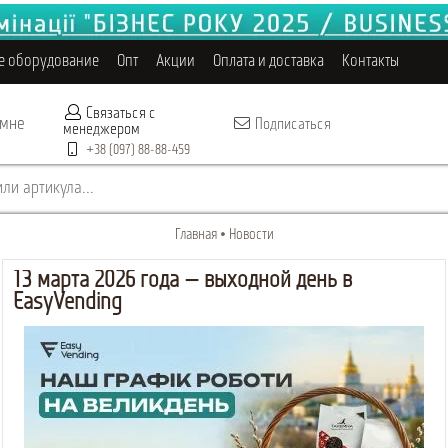
е оборудование
Опт
Акции
Оплата и доставка
Контакты
Связаться с
 мне
Подписаться
менеджером
+38 (097) 88-88-459
ли артикула...
Главная
Новости
13 марта 2026 года — выходной день в
EasyVending