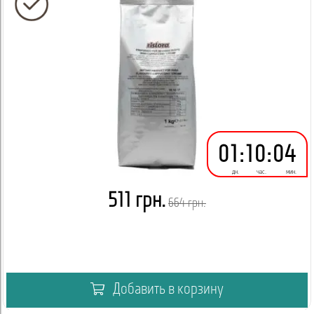
01
:
10
:
04
дн.
час.
мин.
511 грн.
664 грн.
Добавить в корзину