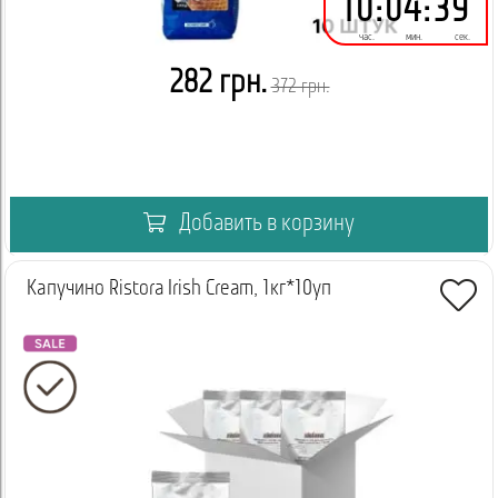
10
:
04
:
39
час.
мин.
сек.
282 грн.
372 грн.
Добавить в корзину
Капучино Ristora Irish Cream, 1кг*10уп