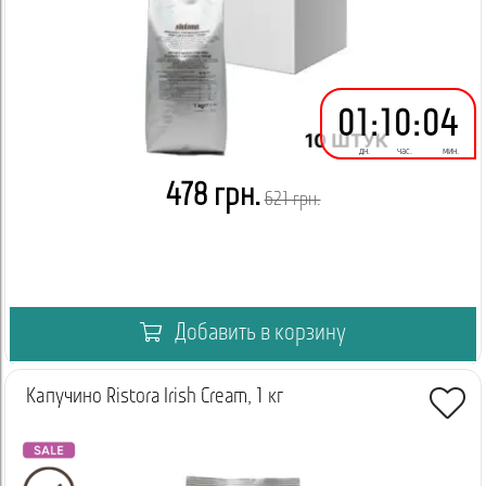
01
:
10
:
04
дн.
час.
мин.
478 грн.
621 грн.
Добавить в корзину
Капучино Ristora Irish Cream, 1 кг