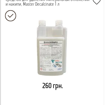
и накипи, Master Decalcinate 1 л
260 грн.