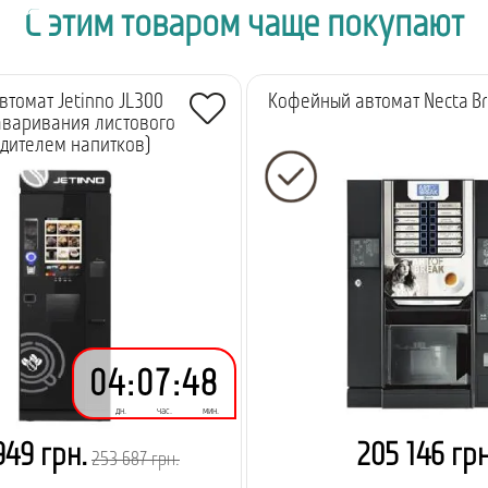
С этим товаром чаще покупают
томат Jetinno JL300
Кофейный автомат Necta Br
аваривания листового
адителем напитков)
04
:
07
:
48
дн.
час.
мин.
949 грн.
205 146 грн
253 687 грн.