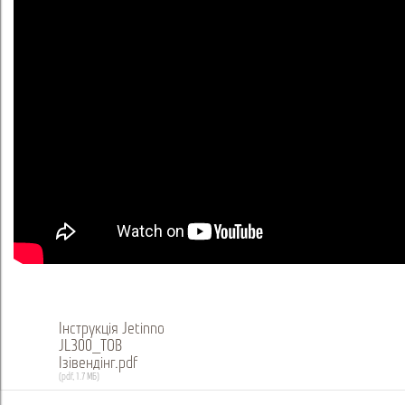
предоставляем инструкцию пользователя и деталировку.
Інструкція Jetinno
JL300_ТОВ
Ізівендінг.pdf
(pdf, 1.7 МБ)