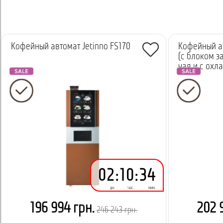
Кофейный автомат Jetinno FS170
Кофейный ав
(с блоком з
чая и с охл
02
:
10
:
34
дн.
час.
мин.
196 994 грн.
202 
246 243 грн.