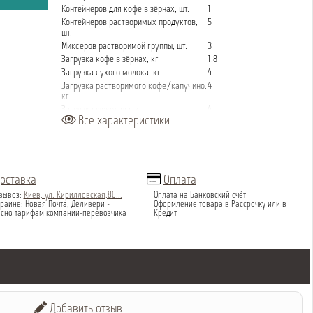
Контейнеров для кофе в зёрнах, шт.
1
Контейнеров растворимых продуктов,
5
шт.
Миксеров растворимой группы, шт.
3
Загрузка кофе в зёрнах, кг
1.8
Загрузка сухого молока, кг
4
Загрузка растворимого кофе/капучино,
4
кг
Загрузка шоколада, кг
4
Все характеристики
Пользовательский экран
сенсорный дисплей
Капучинатор
есть
Потребляемая мощность
2800 Вт, 230 В / 50 Гц
Вес
150 кг
Ширина, мм
664
оставка
Оплата
Глубина, мм
720
вывоз:
Киев, ул. Кирилловская,86...
Оплата на Банковский счёт
Высота, мм
1830
раине: Новая Почта, Деливери -
Оформление товара в Рассрочку или в
асно тарифам компании-перевозчика
Кредит
Добавить отзыв