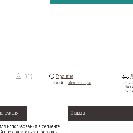
( 38 )
Гарантия
Д
14 дней на
обмен/возврат
Само
По Ук
согл
нструкция
Отзывы
 для использования в сегменте
кой проходимостью, в больших