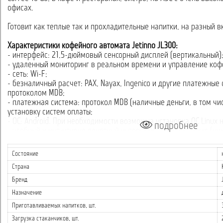
офисах.
Готовит как теплые так и прохладительные напитки, на разный в
Характеристики кофейного автомата Jetinno JL300:
- интерфейс: 21,5-дюймовый сенсорный дисплей (вертикальный)
- удаленный мониторинг в реальном времени и управление ко
- сеть: Wi-F;
- безналичный расчет: PAX, Nayax, Ingenico и другие платежные
протоколом MDB;
- платежная система: протокол MDB (наличные деньги, в том чи
установку систем оплаты;
- ОС: Android. При необходимости возможна установка ОС Linux 
подробнее
- удобный и интуитивно понятный интерфейс, двойное меню (ни
пользования детьми и людьми с ограниченными способностями),
кофейных зерен, динамическая подсветка на корпусе, маленьк
Состояние
стаканов, автоматическое окошко выдачи напитка с сенсорами
Страна
- заварочный блок эспрессо ES: 1×14 г;
- модулем "BiB" для приготовления напитков из концентратов;
Бренд
- кофемолка: 1× Jetinno;
Назначение
- бункер для зерен: 1х1,8 кг;
- контейнер для растворимых ингредиентов: 5×4 л;
Приготавливаемых напитков, шт.
- миксер: 3;
Загрузка стаканчиков, шт.