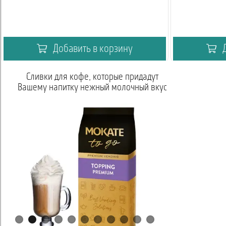
Добавить в корзину
Д
е, которые придадут
Горячий шоколад – это
нежный молочный вкус
высококачественный шоколадный н
по доступной цене