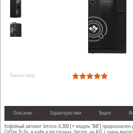
Оценить товар
Описание
Характеристики
Видео
И
Кофейный автомат Jetinno JL300 (+ модуль "BiB") предназначен
Coffee To Go, в кафе и ресторанах, бистро, на АЗС с очень высо