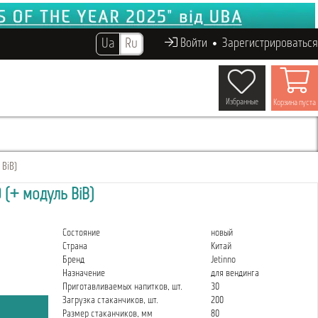
Ua
Ru
Войти
Зарегистрироваться
Избранные
Корзина пуста
 BiB)
 (+ модуль BiB)
Состояние
новый
Страна
Китай
Бренд
Jetinno
Назначение
для вендинга
Приготавливаемых напитков, шт.
30
Загрузка стаканчиков, шт.
200
Размер стаканчиков, мм
80