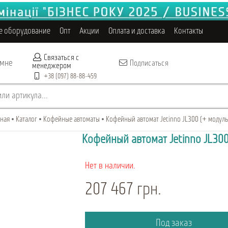
е оборудование
Опт
Акции
Оплата и доставка
Контакты
Связаться с
 мне
Подписаться
менеджером
+38 (097) 88-88-459
ли артикула...
вная
Каталог
Кофейные автоматы
Кофейный автомат Jetinno JL300 (+ модуль
Кофейный автомат Jetinno JL300
Нет в наличии.
207 467 грн.
Под заказ