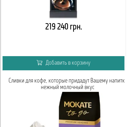
219 240 грн.
Добавить в корзину
, которые придадут Вашему напитку
Горячий шокол
жный молочный вкус
шоколадный 