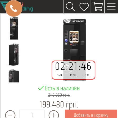
02
:
21
:
45
час.
мин.
сек.
Есть в наличии
249 350 грн.
199 480 грн.
Добавить в корзину