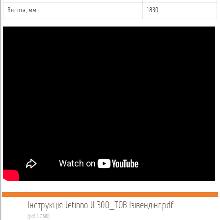
- ОС: Android. При необходимости возможна установка ОС
Высота, мм
1830
Linux на производстве;
- удобный и интуитивно понятный интерфейс, двойное меню
(нижнее, второе меню, для пользования детьми и людьми с
ограниченными способностями), прозрачное окно к бункеру
кофейных зерен, динамическая подсветка на корпусе,
маленький столик для бумажных стаканов, автоматическое
окошко выдачи напитка с сенсорами движения;
- заварочный блок эспрессо ES: 1×14 г;
- сиропная станция на 4 сиропа;
- охладитель напитков;
- кофемолка: 1× Jetinno;
- бункер для зерен: 1х1,8 кг;
- контейнер для растворимых ингредиентов: 6×4 л;
- миксер: 3;
- емкость для жидких отходов: 1×20 л;
- емкость для жмыха (гуще): 1×6 л (около 100 таблеток кофе);
- встроенный диспенсер выдачи бумажных стаканов
(диаметром 80 мм): 1×150-200 шт.;
Інструкція Jetinno JL300_ТОВ Ізівендінг.pdf
- встроенный диспенсер крышек (не автоматический): 1х85
(pdf, 1.7 МБ)