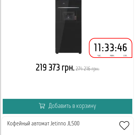
Купить кофейный автомат Jetinno JL300 в Украине
Купить кофемашину Jetinno JL300 с сиропной станцией и
модулем охлаждения напитков можно онлайн на нашем
сайте, оставив заявку, или по телефону у менеджера.
Доставка осуществляется по всей Украине.
11
:
33
:
45
час.
мин.
сек.
219 373 грн.
274 216 грн.
Добавить в корзину
Кофейный автомат Jetinno JL500