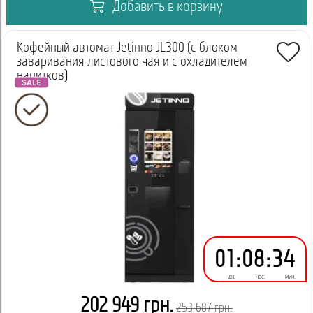
Добавить в корзину
Кофейный автомат Jetinno JL300 (с блоком
заваривания листового чая и с охладителем
напитков)
01
:
08
:
34
дн.
час.
мин.
202 949 грн.
253 687 грн.