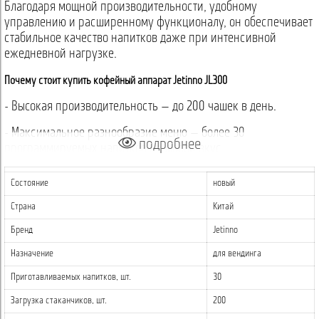
Благодаря мощной производительности, удобному
управлению и расширенному функционалу, он обеспечивает
стабильное качество напитков даже при интенсивной
ежедневной нагрузке.
Почему стоит купить кофейный аппарат Jetinno JL300
- Высокая производительность — до 200 чашек в день.
- Максимальное разнообразие меню — более 30
подробнее
программируемых напитков на любой вкус.
- Сиропная станция и охладитель — возможность готовить
Состояние
новый
холодный кофе, лимонады, молочные коктейли и уникальные
напитки с добавлением 4-х различных сиропов.
Страна
Китай
Бренд
Jetinno
- Современный интерфейс — 21,5-дюймовый вертикальный
сенсорный дисплей с интуитивным главным меню и
Назначение
для вендинга
дополнительным детским/безбарьерным меню.
Приготавливаемых напитков, шт.
30
- Удобство в использовании — автоматическая очистка,
Загрузка стаканчиков, шт.
200
встроенный диспенсер стаканов и + диспенсер крышек,