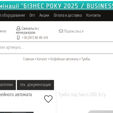
е оборудование
Опт
Акции
Оплата и доставка
Контакты
Связаться с
 мне
Подписаться
менеджером
+38 (097) 88-88-459
ли артикула...
Главная
Каталог
Кофейные автоматы
Тумбы
пателям
тех. документация
фейного автомата
Тумба под Saeco 200, б/у