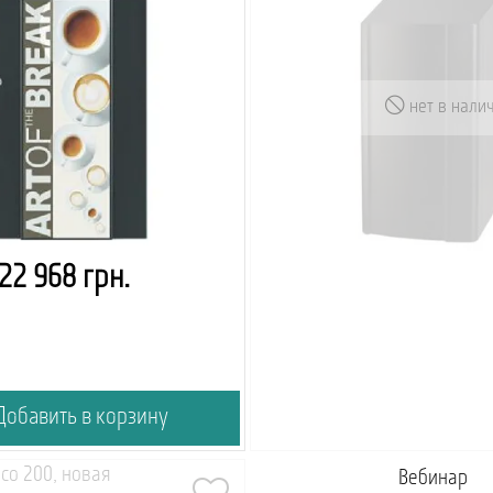
нет в нали
22 968 грн.
обавить в корзину
co 200, новая
емия кофейный вендинг
Вебинар