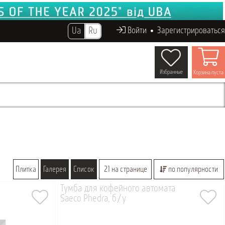
Ua
Ru
Войти
Зарегистрироваться
Избранные
Корзина пуста
Плитка
Галерея
Список
21 на странице
по популярности
Тумба для кофейного автомата
Saeco Phedra, б/у