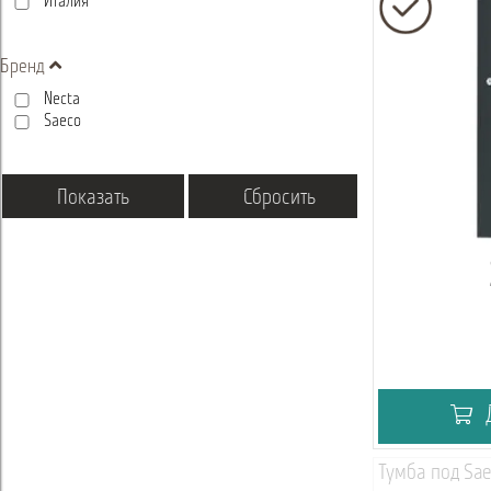
Италия
Бренд
Necta
Saeco
Д
Тумба под Sae
Вебинар
Акад