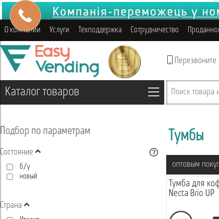
О компании
Услуги
Техподдержка
Сотрудничество
Проданно
Перезвоните
Каталог товаров
Поиск товара и
Подбор по параметрам
Тумбы
Состояние
оптовым поку
б/у
новый
Тумба для ко
Necta Brio UP
Страна