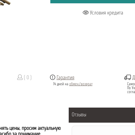
Условия кредита
( 0 )
Гарантия
Д
14 дней на
обмен/возврат
Само
По Ук
согл
Отзывы
нять цены, просим актуальную
пасибо за понимание.