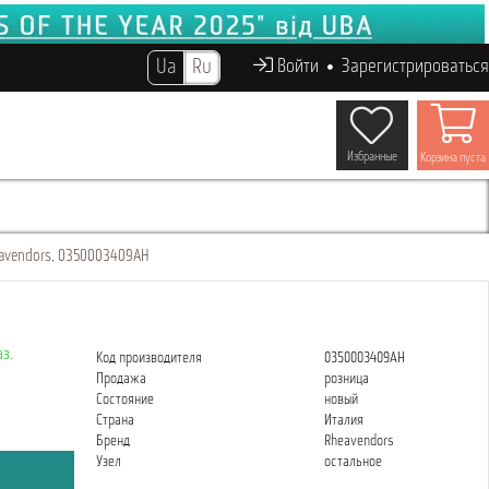
Ua
Ru
Войти
Зарегистрироваться
Избранные
Корзина пуста
eavendors, 0350003409AH
з.
Код производителя
0350003409AH
Продажа
розница
Состояние
новый
Страна
Италия
Бренд
Rheavendors
Узел
остальное