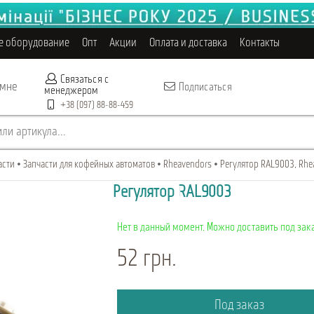
е оборудование
Опт
Акции
Оплата и доставка
Контакты
Связаться с
 мне
Подписаться
менеджером
+38 (097) 88-88-459
ли артикула...
асти
Запчасти для кофейных автоматов
Rheavendors
Регулятор RAL9003, Rh
Регулятор RAL9003
Нет в данный момент. Можно доставить под зака
52 грн.
Под заказ