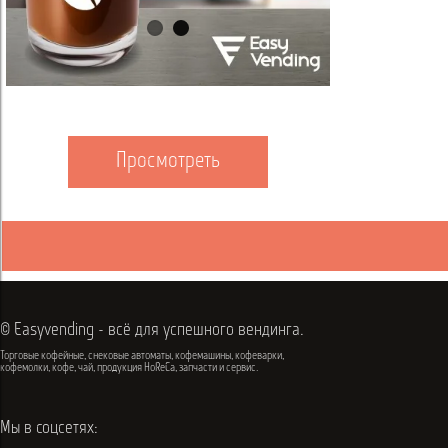
Просмотреть
© Easyvending - всё для успешного вендинга.
Торговые кофейные, снековые автоматы, кофемашины, кофеварки,
кофемолки, кофе, чай, продукция HoReCa, запчасти и сервис.
Мы в соцсетях: