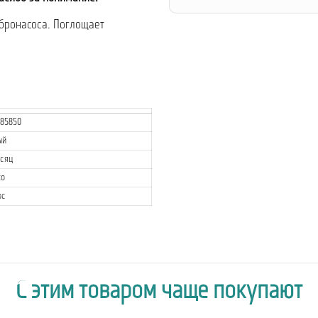
бронасоса. Поглощает
185850
ый
есяц
co
ос
С этим товаром чаще покупают