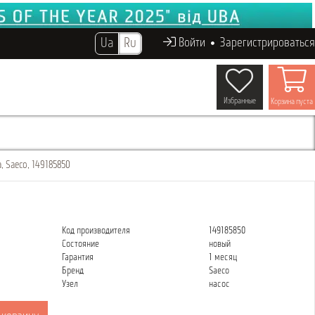
Ua
Ru
Войти
Зарегистрироваться
Избранные
Корзина пуста
 Saeco, 149185850
Код производителя
149185850
Состояние
новый
Гарантия
1 месяц
Бренд
Saeco
Узел
насос