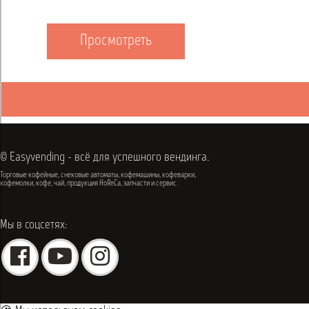
Просмотреть
© Easyvending - всё для успешного вендинга.
Торговые кофейные, снековые автоматы, кофемашины, кофеварки,
кофемолки, кофе, чай, продукция HoReCa, запчасти и сервис.
Мы в соцсетях: