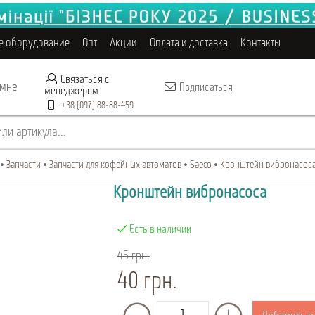
е оборудование
Опт
Акции
Оплата и доставка
Контакты
Связаться с
 мне
Подписаться
менеджером
+38 (097) 88-88-459
ли артикула...
Запчасти
Запчасти для кофейных автоматов
Saeco
Кронштейн вибронасоса,
Кронштейн вибронасоса
Есть в наличии
45 грн.
40 грн.