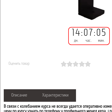
14
:
07
:
05
дн.
час.
мин.
Оценить товар
Описание
Характеристики
В связи с колебанием курса не всегда удается оперативно изме
цену по курсу узнать по телефону у профильного менеджера. С