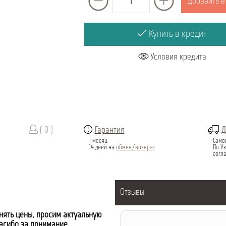
Добавить в
Купить в кредит
Условия кредита
( 0 )
Гарантия
Д
1 месяц
Само
14 дней на
обмен/возврат
По Ук
согл
Отзывы
нять цены, просим актуальную
пасибо за понимание.