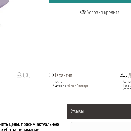
Условия кредита
( 0 )
Гарантия
Д
1 месяц
Само
14 дней на
обмен/возврат
По Ук
согл
Отзывы
нять цены, просим актуальную
пасибо за понимание.