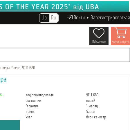
Ua
Ru
Войти
Зарегистрироваться
Избранные
Корзина пуста
кера, Saeco, 9111.680
ера
з.
Код производителя
9111.680
Состояние
новый
Гарантия
1 месяц
Бренд
Saeco
Узел
блок канистр