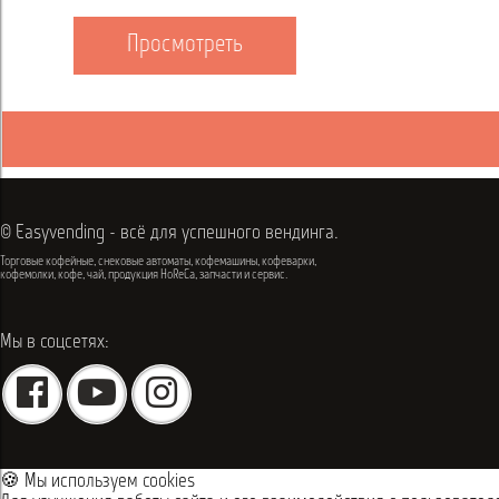
Просмотреть
© Easyvending - всё для успешного вендинга.
Торговые кофейные, снековые автоматы, кофемашины, кофеварки,
кофемолки, кофе, чай, продукция HoReCa, запчасти и сервис.
Мы в соцсетях:
🍪 Мы используем cookies