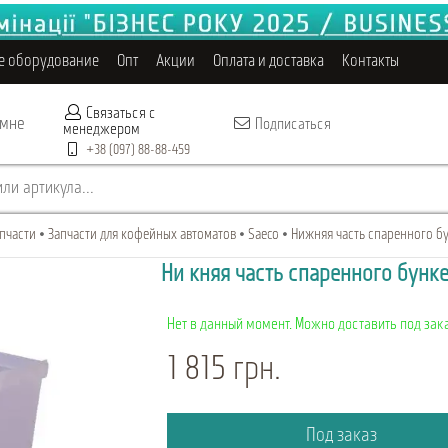
е оборудование
Опт
Акции
Оплата и доставка
Контакты
Связаться с
 мне
Подписаться
менеджером
+38 (097) 88-88-459
ли артикула...
пчасти
Запчасти для кофейных автоматов
Saeco
Нижняя часть спаренного бун
Нижняя часть спаренного бунк
Нет в данный момент. Можно доставить под зака
1 815 грн.
Под заказ