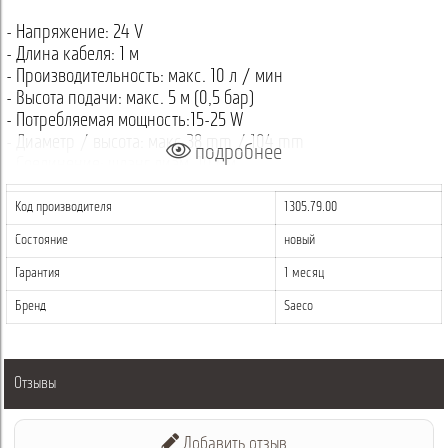
- Напряжение: 24 V
- Длина кабеля: 1 м
- Производительность: макс. 10 л / мин
- Высота подачи: макс. 5 м (0,5 бар)
- Потребляемая мощность:15-25 W
- Диаметр / высота: макс.38 mm / 104 mm
подробнее
- Соединение: шланг диам. 10 мм
Код товара: 1305.79.00
Код производителя
1305.79.00
Состояние
новый
Гарантия
1 месяц
Бренд
Saeco
Отзывы
Добавить отзыв