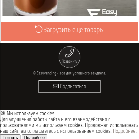
Загрузить еще товары
Просмотреть
Позвонить
© Easyvending - всё для успешного вендинга.
Подписаться
🍪 Мы используем cookies
Для улучшения работы сайта и его взаимодействия с
пользователями мы используем cookies. Продолжая использовать
наш сайт, вы соглашаетесь с использованием cookies.
Подробнее
.
Принять
Подробнее